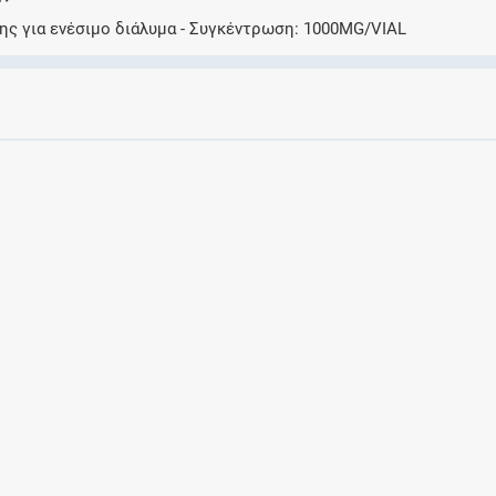
Ελέγξτε την αγωγή σας για αντενδείξεις και
ης για ενέσιμο διάλυμα
Συγκέντρωση
1000MG/VIAL
αλληλεπιδράσεις μεταξύ των φαρμάκων
Οι συνταγές μου
Αποθηκεύστε τις συνταγές σας και
μοιραστείτε τις εύκολα και με ασφάλεια
Μητρότητα και φάρμακα
Ενημερωθείτε για την ασφάλεια χορήγησης
ενός φαρμάκου κατά τη διάρκεια της
εγκυμοσύνης ή του θηλασμού