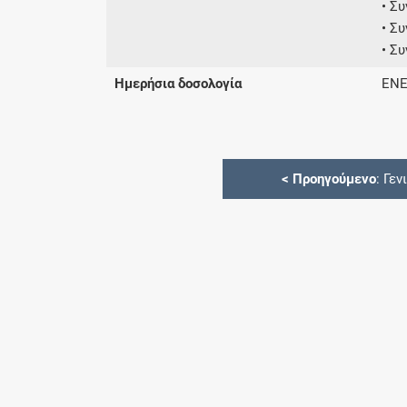
• Σ
• Σ
• Σ
Ημερήσια δοσολογία
ΕΝΕ
<
Προηγούμενο
: Γεν