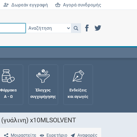
Δωρεάν εγγραφή
Αγορά συνδρομής
Φάρμακα
Έλεγχος
Ενδείξεις
Α - Ω
συγχορήγησης
και αγωγές
T (γυάλινη) x10MLSOLVENT
Μοιραστείτε
Ευρετήριο
Αναφορές