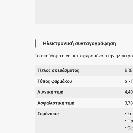
Ηλεκτρονική συνταγογράφηση
Το σκεύασμα είναι καταχωρημένο στην ηλεκτρον
Τίτλος σκευάσματος
BRE
Τύπος φαρμάκου
- 
G
Λιανική τιμή
4,40
Ασφαλιστική τιμή
3,78
Σημάνσεις
• Σ
• Π
• Θ