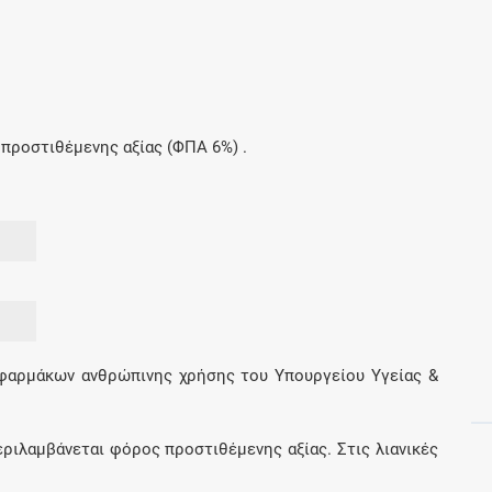
Μοιραζόμαστε μαζί σας γεγονότα της
πορείας του Galinos.gr από το 2011 μέχρι
σήμερα
προστιθέμενης αξίας (ΦΠΑ 6%) .
 φαρμάκων ανθρώπινης χρήσης του Υπουργείου Υγείας &
εριλαμβάνεται φόρος προστιθέμενης αξίας. Στις λιανικές