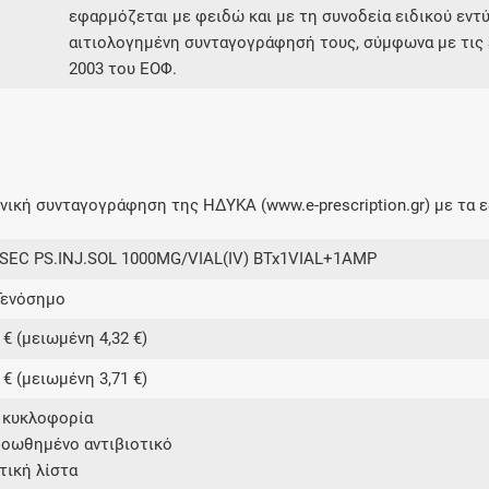
εφαρμόζεται με φειδώ και με τη συνοδεία ειδικού εντ
αιτιολογημένη συνταγογράφησή τους, σύμφωνα με τις ε
2003 του ΕΟΦ.
ική συνταγογράφηση της ΗΔΥΚΑ (www.e-prescription.gr) με τα ε
SEC PS.INJ.SOL 1000MG/VIAL(IV) BTx1VIAL+1AMP
Γενόσημο
 € (μειωμένη 4,32 €)
 € (μειωμένη 3,71 €)
ε κυκλοφορία
ροωθημένο αντιβιοτικό
ετική λίστα