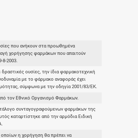
υσίες που ανήκουν στα προωθημένα
νταγή χορήγησης φαρμάκων που απαιτούν
-8-2003.
 δραστικές ουσίες, την ίδια φαρμακοτεχνική
σοδυναμία με το φάρμακο αναφοράς έχει
μότητας, σύμφωνα με την οδηγία 2001/83/ΕΚ.
από τον Εθνικό Οργανισμό Φαρμάκων.
κατάλογο συνταγογραφούμενων φαρμάκων της
υτός καταρτίστηκε από την αρμόδια Ειδική
Α.
 οποίων η χορήγηση θα πρέπει να