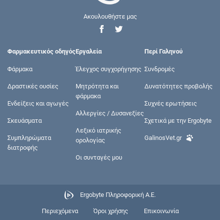
Ακουλουθήστε μας
Φαρμακευτικός οδηγός
Εργαλεία
Περί Γαληνού
Φάρμακα
Έλεγχος συγχορήγησης
Συνδρομές
Δραστικές ουσίες
Μητρότητα και
Δυνατότητες προβολής
φάρμακα
Ενδείξεις και αγωγές
Συχνές ερωτήσεις
Αλλεργίες / Δυσανεξίες
Σκευάσματα
Σχετικά με την Ergobyte
Λεξικό ιατρικής
Συμπληρώματα
GalinosVet.gr
ορολογίας
διατροφής
Οι συνταγές μου
Ergobyte Πληροφορική Α.Ε.
Περιεχόμενα
Όροι χρήσης
Επικοινωνία