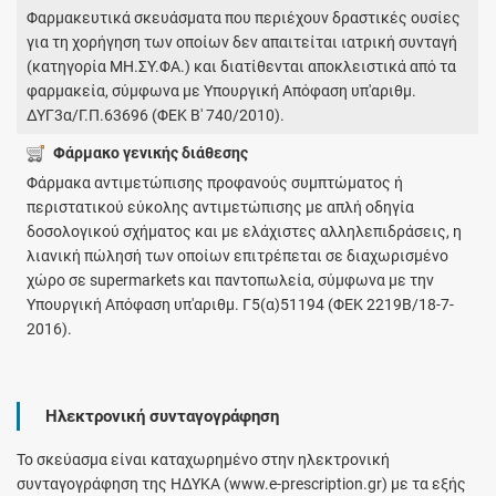
Φαρμακευτικά σκευάσματα που περιέχουν δραστικές ουσίες
για τη χορήγηση των οποίων δεν απαιτείται ιατρική συνταγή
(κατηγορία ΜΗ.ΣΥ.ΦΑ.) και διατίθενται αποκλειστικά από τα
φαρμακεία, σύμφωνα με Υπουργική Απόφαση υπ'αριθμ.
ΔΥΓ3α/Γ.Π.63696 (ΦΕΚ Β' 740/2010).
Φάρμακο γενικής διάθεσης
Φάρμακα αντιμετώπισης προφανούς συμπτώματος ή
περιστατικού εύκολης αντιμετώπισης με απλή οδηγία
δοσολογικού σχήματος και με ελάχιστες αλληλεπιδράσεις, η
λιανική πώλησή των οποίων επιτρέπεται σε διαχωρισμένο
χώρο σε supermarkets και παντοπωλεία, σύμφωνα με την
Υπουργική Απόφαση υπ'αριθμ. Γ5(α)51194 (ΦΕΚ 2219Β/18-7-
2016).
Ηλεκτρονική συνταγογράφηση
Το σκεύασμα είναι καταχωρημένο στην ηλεκτρονική
συνταγογράφηση της ΗΔΥΚΑ (www.e-prescription.gr) με τα εξής