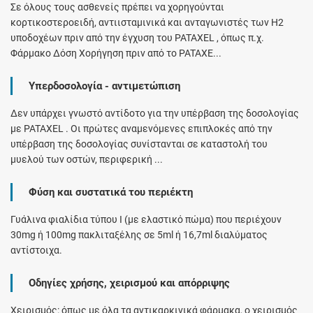
Σε όλους τους ασθενείς πρέπει να χορηγούνται
κορτικοστεροειδή, αντιισταμινικά και ανταγωνιστές των Η2
υποδοχέων πριν από την έγχυση του PATAXEL , όπως π.χ.
Φάρμακο Δόση Χορήγηση πριν από το PATAXE...
Υπερδοσολογία - αντιμετώπιση
Δεν υπάρχει γνωστό αντίδοτο για την υπέρβαση της δοσολογίας
με PATAXEL . Οι πρώτες αναμενόμενες επιπλοκές από την
υπέρβαση της δοσολογίας συνίστανται σε καταστολή του
μυελού των οστών, περιφερική ...
Φύση και συστατικά του περιέκτη
Γυάλινα φιαλίδια τύπου Ι (με ελαστικό πώμα) που περιέχουν
30mg ή 100mg πακλιταξέλης σε 5ml ή 16,7ml διαλύματος
αντίστοιχα.
Οδηγίες χρήσης, χειρισμού και απόρριψης
Χειρισμός: όπως με όλα τα αντικαρκινικά φάρμακα, ο χειρισμός