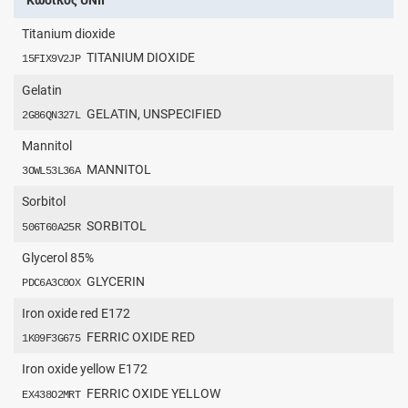
Κωδικός UNII
Titanium dioxide
TITANIUM DIOXIDE
15FIX9V2JP
Gelatin
GELATIN, UNSPECIFIED
2G86QN327L
Mannitol
MANNITOL
3OWL53L36A
Sorbitol
SORBITOL
506T60A25R
Glycerol 85%
GLYCERIN
PDC6A3C0OX
Iron oxide red E172
FERRIC OXIDE RED
1K09F3G675
Iron oxide yellow E172
FERRIC OXIDE YELLOW
EX438O2MRT