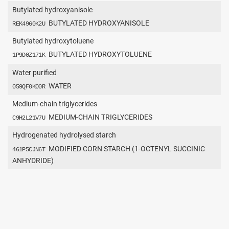
Butylated hydroxyanisole
BUTYLATED HYDROXYANISOLE
REK4960K2U
Butylated hydroxytoluene
BUTYLATED HYDROXYTOLUENE
1P9D0Z171K
Water purified
WATER
059QF0KO0R
Medium-chain triglycerides
MEDIUM-CHAIN TRIGLYCERIDES
C9H2L21V7U
Hydrogenated hydrolysed starch
MODIFIED CORN STARCH (1-OCTENYL SUCCINIC
461P5CJN6T
ANHYDRIDE)