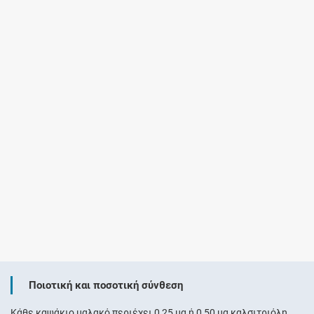
Ποιοτική και ποσοτική σύνθεση
Κάθε καψάκιο μαλακό περιέχει 0,25 μg ή 0,50 μg καλσιτριόλη.