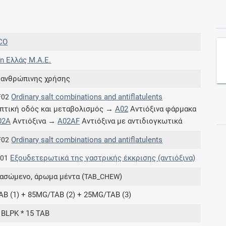
Συνδρομές
CO
Μάθετε περισσότερα για τα οφέλη και τις
n Ελλάς M.A.E.
επιπλέον παροχές των συνδρομητικών
προγραμμάτων
 ανθρώπινης χρήσης
Ordinary salt combinations and antiflatulents
F02
πτική οδός και μεταβολισμός →
A02
Αντιόξινα φάρμακα
02A
Αντιόξινα →
A02AF
Αντιόξινα με αντιδιογκωτικά
Ενδείξεις και αγωγές
Ordinary salt combinations and antiflatulents
F02
Βρείτε θεραπευτικές ενδείξεις και αγωγές για
Εξουδετερωτικά της γαστρικής έκκρισης (αντιόξινα)
.01
νόσους, συμπτώματα και ιατρικές πράξεις
μασώμενο, άρωμα μέντα (
)
TAB_CHEW
B (1) + 85MG/TAB (2) + 25MG/TAB (3)
 BLPK * 15 TAB
Γνωρίζατε ότι...