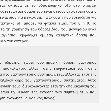
όταν αντιδρά με το υδροχλωρικό οξύ στο στομάχι
υδετερωτική δράση του είναι σχεδόν αντίστοιχη αυτής
είναι αισθητά μεγαλύτερη από αυτήν που χρειάζεται για
αστρικό pH μπορεί να φτάσει τιμές του 8 ή 9. Το
τά τη χορήγηση του υδροξειδίου του μαγνησίου είναι
 μαγνησίου εμφανίζει έμμεση καθαρτική δράση που
υλό του εντέρου.
ας αδρανής, χωρίς συστηματική δράση, γαστρικός
α προκαλώντας αλλαγή στην επιφανειακή τάση στην
α στο γαστρεντερικό σύστημα, μεταβάλλοντας έτσι την
σαλίδων αέρα του γαστρεντερικού συστήματος. Αυτό
ένωσή τους, διευκολύνοντας έτσι την απομάκρυνση του
τέλεσμα τη μείωση της έντασης των συμπτωμάτων που
ηση ενοχλήσεως, κολικός πόνος).