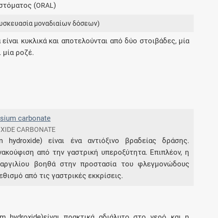
στόματος (
)
ORAL
Μοιραζόμαστε μαζί σας γεγονότα της
πορείας του Galinos.gr από το 2011 μέχρι
υσκευασία μοναδιαίων δόσεων)
σήμερα
α είναι κυκλικά και αποτελούνται από δύο στοιβάδες, μία
 μία ροζέ.
esium carbonate
OXIDE CARBONATE
m hydroxide) είναι ένα αντιόξινο βραδείας δράσης.
νακούφιση από την γαστρική υπεροξύτητα. Επιπλέον, η
 αργιλίου βοηθά στην προστασία του φλεγμονώδους
θισμό από τις γαστρικές εκκρίσεις.
m hydroxide)είναι πρακτικά αδιάλυτο στο νερό και η