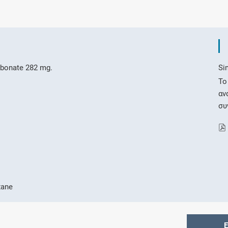
rbonate 282 mg.
Si
Το
αν
συ
xane