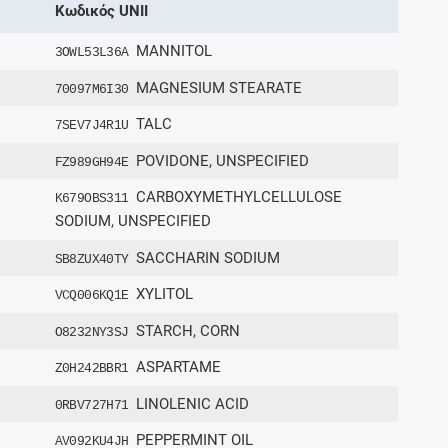
Κωδικός UNII
MANNITOL
3OWL53L36A
MAGNESIUM STEARATE
70097M6I30
TALC
7SEV7J4R1U
POVIDONE, UNSPECIFIED
FZ989GH94E
CARBOXYMETHYLCELLULOSE
K679OBS311
SODIUM, UNSPECIFIED
SACCHARIN SODIUM
SB8ZUX40TY
XYLITOL
VCQ006KQ1E
STARCH, CORN
O8232NY3SJ
ASPARTAME
Z0H242BBR1
LINOLENIC ACID
0RBV727H71
PEPPERMINT OIL
AV092KU4JH