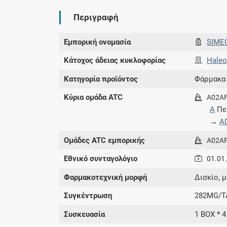
Περιγραφή
Εμπορική ονομασία
SIME
Κάτοχος άδειας κυκλοφορίας
Haleo
Κατηγορία προϊόντος
Φάρμακα
Κύρια ομάδα ATC
A02A
A
Πε
→
A
Ομάδες ATC εμπορικής
A02A
Εθνικό συνταγολόγιο
01.01
Φαρμακοτεχνική μορφή
Δισκίο, 
Συγκέντρωση
282MG/TA
Συσκευασία
1 BOX * 4