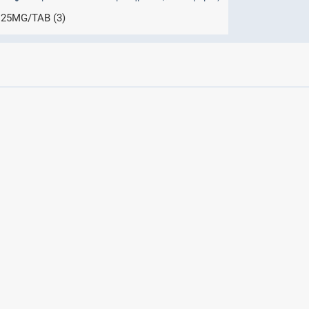
Μητρότητα
 25MG/TAB (3)
και φάρμακα