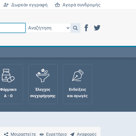
Δωρεάν εγγραφή
Αγορά συνδρομής
Φάρμακα
Έλεγχος
Ενδείξεις
Α - Ω
συγχορήγησης
και αγωγές
Μοιραστείτε
Ευρετήριο
Αναφορές