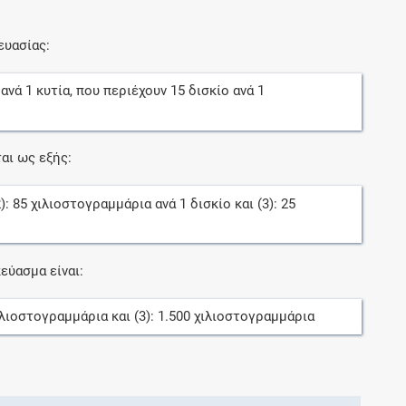
ευασίας:
ανά
1
κυτία
, που περιέχουν
15
δισκίο
ανά
1
αι ως εξής:
2):
85
χιλιοστογραμμάρια
ανά
1
δισκίο
και (3):
25
εύασμα είναι:
ιλιοστογραμμάρια
και (3):
1.500
χιλιοστογραμμάρια