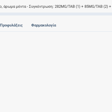
Ελέγξτε την αγωγή σας για αντενδείξεις και
ο, άρωμα μέντα
Συγκέντρωση
282MG/TAB (1) + 85MG/TAB (2) +
αλληλεπιδράσεις μεταξύ των φαρμάκων
Προφυλάξεις
Φαρμακολογία
Οι συνταγές μου
Αποθηκεύστε τις συνταγές σας και
μοιραστείτε τις εύκολα και με ασφάλεια
Μητρότητα και φάρμακα
Ενημερωθείτε για την ασφάλεια χορήγησης
ενός φαρμάκου κατά τη διάρκεια της
εγκυμοσύνης ή του θηλασμού