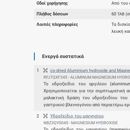
Οδοί χορήγησης
Από του 
Πλήθος δόσεων
60
TAB
(σ
Λοιπές πληροφορίες
Τα δισκί
λευκή και
Ενεργά συστατικά
1
co-dried Aluminium hydroxide and Magn
RFJ7QXF345 - ALUMINUM MAGNESIUM HYDR
Το υδροξείδιο του αργιλίου (aluminiu
Χρησιμοποιείται για την συμπτωματική α
μαλακτική δράση του υδροξειδίου του
γαστρικού βλεννογόνου από περαιτέρω ερε
2
Υδροξείδιο του μαγνησίου
NBZ3QY004S - MAGNESIUM HYDROXIDE
Το υδροξείδιο του μαγνησίου (magnesiu