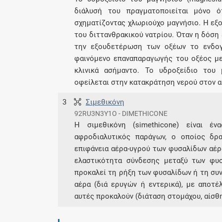
διάλυσή του πραγματοποιείται μόνο 
σχηματίζοντας χλωριούχο μαγνήσιο. Η εξο
του διττανθρακικού νατρίου. Όταν η δόση 
την εξουδετέρωση των οξέων το ενδογ
φαινόμενο επαναπαραγωγής του οξέος με
κλινικά ασήμαντο. Το υδροξείδιο του
οφείλεται στην κατακράτηση νερού στον α
3
Σιμεθικόνη
92RU3N3Y1O - DIMETHICONE
Η σιμεθικόνη (simethicone) είναι έν
αφροδιαλυτικός παράγων, ο οποίος δρ
επιφάνεια αέρα-υγρού των φυσαλίδων αέρ
ελαστικότητα σύνδεσης μεταξύ των φυ
προκαλεί τη ρήξη των φυσαλίδων ή τη συν
αέρα (διά ερυγών ή εντερικά), με απο
αυτές προκαλούν (διάταση στομάχου, αίσθ