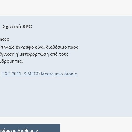
Σχετικό SPC
meco.
 πηγαίο έγγραφο είναι διαθέσιμο προς
άγνωση ή μεταφόρτωση από τους
νδρομητές.
ΠΧΠ 2011: SIMECO Μασώμενo δισκίο
Επόμενο
: Διάθεση
>