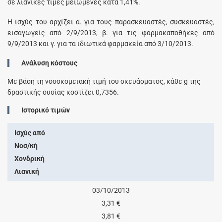
σε λιανικές τιμές μειωμένες κατά 1,41%.
Η ισχύς του αρχίζει α. για τους παρασκευαστές, συσκευαστές,
εισαγωγείς από 2/9/2013, β. για τις φαρμακαποθήκες από
9/9/2013 και γ. για τα ιδιωτικά φαρμακεία από 3/10/2013.
Ανάλυση κόστους
Με βάση τη νοσοκομειακή τιμή του σκευάσματος, κάθε
g
της
δραστικής ουσίας κοστίζει
0,7356
.
Ιστορικό τιμών
Ισχύς από
Νοσ/κή
Χονδρική
Λιανική
03/10/2013
3,31 €
3,81 €