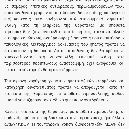
με σοβαρές ηπατικές αντιδράσεις, περιλαμβανομένων πολύ
σπάνιων θανατηφόρων περιπτώσεων (δείτε επίσης παράγραφο
4.8). Ασθενείς που εμφανίζουν συμπτώματα συμβατά με ηπατική
βλάβη κατά τη διάρκεια της θεραπείας με υπόθετα
νιμεσουλίδης (π.χ. ανορεξία, ναυτία, έμετο, κοιλιακό άλγος,
αίσθημα κοπώσεως, σκούρα ούρα) ή ασθενείς που αναπτύσσουν
παθολογικές λειτουργικές δοκιμασίες του ήπατος πρέπει να
διακόπτουν τη θεραπεία. Αυτοί οι ασθενείς δεν θα πρέπει να
επανεκτίθενται στη νιμεσουλίδη. Ηπατική βλάβη, στις
περισσότερες περιπτώσεις αναστρέψιμη, έχει αναφερθεί και
μετά από σύντομη έκθεση στο φάρμακο.
Ταυτόχρονη χορήγηση γνωστών ηπατοτοξικών φαρμάκων και
κατάχρηση οινοπνεύματος πρέπει να αποφεύγεται κατά τη
διάρκεια της θεραπείας με υπόθετα νιμεσουλίδης, καθώς
μπορεί να αυξήσουν τον κίνδυνο ηπατικών αντιδράσεων.
Κατά τη διάρκεια της θεραπείας με υπόθετα νιμεσουλίδης οι
ασθενείς πρέπει να συμβουλεύονται να μην κάνουν χρήση άλλων
αναλγητικών. Η ταυτόχρονη χρήση διαφορετικών ΜΣΑΦ δεν