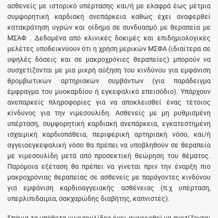
ασθενείς με ιστορικό υπέρτασης και/ή με ελαφρά έως μέτρια
συμφορητική καρδιακή ανεπάρκεια καθώς έχει αναφερθεί
κατακράτηση υγρών και οίδημα σε συνδυασμό με θεραπεία με
ΜΣΑΦ . Δεδομένα από κλινικές δοκιμές και επιδημιολογικές
μελέτες υποδεικνύουν ότι η χρήση μερικών ΜΣΦΑ (ιδιαίτερα σε
υψηλές δόσεις και σε μακροχρόνιες θεραπείες) μπορούν να
συσχετίζονται με μια μικρή αύξηση του κινδύνου για εμφάνιση
θρομβωτικών αρτηριακών συμβάντων (για παράδειγμα
έμφραγμα του μυοκαρδίου ή εγκεφαλικό επεισόδιο). Υπάρχουν
ανεπαρκείς πληροφορίες για να αποκλεισθεί ένας τέτοιος
κίνδυνος για την νιμεσουλίδη. Ασθενείς με μη ρυθμισμένη
υπέρταση, συμφορητική καρδιακή ανεπάρκεια, εγκατεστημένη
ισχαιμική καρδιοπάθεια, περιφερική αρτηριακή νόσο, και/ή
αγγειοεγκεφαλική νόσο θα πρέπει να υποβληθούν σε θεραπεία
με νιμεσουλίδη μετά από προσεκτική θεώρηση του θέματος.
Παρόμοια εξέταση θα πρέπει να γίνεται πριν την έναρξη πιο
μακροχρόνιας θεραπείας σε ασθενείς με παράγοντες κινδύνου
για εμφάνιση καρδιοαγγειακής ασθένειας (π.χ υπέρταση,
υπερλιπιδαιμία, σακχαρώδης διαβήτης, καπνιστές).
Σπάνια τα υπόθετα νιμεσουλίδης έχει αναφερθεί να σχετίζονται