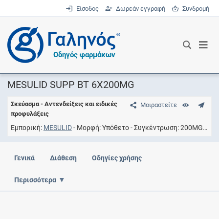
Είσοδος
Δωρεάν εγγραφή
Συνδρομή
®
Οδηγός φαρμάκων
MESULID SUPP BT 6X200MG
Σκεύασμα - Αντενδείξεις και ειδικές
Μοιραστείτε
προφυλάξεις
Εμπορική
MESULID
Μορφή
Υπόθετο
Συγκέντρωση
200MG/SUPP
Γενικά
Διάθεση
Οδηγίες χρήσης
Περισσότερα