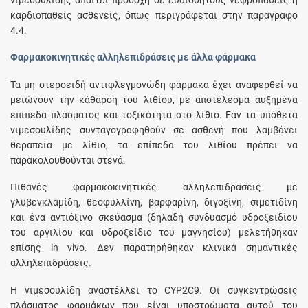
καρδιοπαθείς ασθενείς, όπως περιγράφεται στην παράγραφο
4.4.
Φαρμακοκινητικές αλληλεπιδράσεις με άλλα φάρμακα
Τα μη στεροειδή αντιφλεγμονώδη φάρμακα έχει αναφερθεί να
μειώνουν την κάθαρση του λιθίου, με αποτέλεσμα αυξημένα
επίπεδα πλάσματος και τοξικότητα στο λίθιο. Εάν τα υπόθετα
νιμεσουλίδης συνταγογραφηθούν σε ασθενή που λαμβάνει
θεραπεία με λίθιο, τα επίπεδα του λιθίου πρέπει να
παρακολουθούνται στενά.
Πιθανές φαρμακοκινητικές αλληλεπιδράσεις με
γλυβενκλαμίδη, θεοφυλλίνη, βαρφαρίνη, διγοξίνη, σιμετιδίνη
και ένα αντιόξινο σκεύασμα (δηλαδή συνδυασμό υδροξειδίου
του αργιλίου και υδροξείδιο του μαγνησίου) μελετήθηκαν
επίσης in vivo. Δεν παρατηρήθηκαν κλινικά σημαντικές
αλληλεπιδράσεις.
Η νιμεσουλίδη αναστέλλει το CYP2C9. Οι συγκεντρώσεις
πλάσματος φαρμάκων που είναι υποστρώματα αυτού του