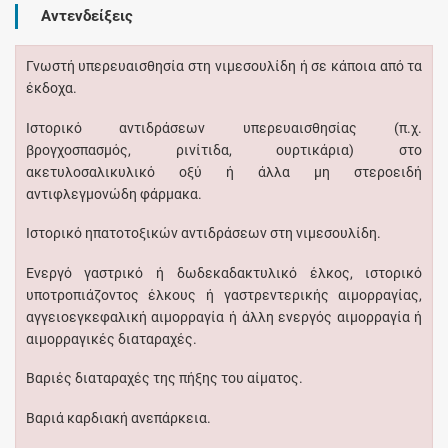
Αντενδείξεις
Γνωστή υπερευαισθησία στη νιμεσουλίδη ή σε κάποια από τα
έκδοχα.
Ιστορικό αντιδράσεων υπερευαισθησίας (π.χ.
βρογχοσπασμός, ρινίτιδα, ουρτικάρια) στο
ακετυλοσαλικυλικό οξύ ή άλλα μη στεροειδή
αντιφλεγμονώδη φάρμακα.
Ιστορικό ηπατοτοξικών αντιδράσεων στη νιμεσουλίδη.
Ενεργό γαστρικό ή δωδεκαδακτυλικό έλκος, ιστορικό
υποτροπιάζοντος έλκους ή γαστρεντερικής αιμορραγίας,
αγγειοεγκεφαλική αιμορραγία ή άλλη ενεργός αιμορραγία ή
αιμορραγικές διαταραχές.
Βαριές διαταραχές της πήξης του αίματος.
Βαριά καρδιακή ανεπάρκεια.