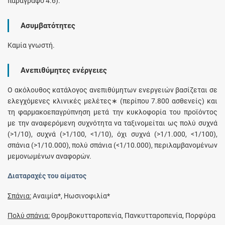
παράγραφο 4.6).
Ασυμβατότητες
Καμία γνωστή.
Ανεπιθύμητες ενέργειες
Ο ακόλουθος κατάλογος ανεπιθύμητων ενεργειών βασίζεται σε
ελεγχόμενες κλινικές μελέτες∗ (περίπου 7.800 ασθενείς) και
τη φαρμακοεπαγρύπνηση μετά την κυκλοφορία του προϊόντος
με την αναφερόμενη συχνότητα να ταξινομείται ως πολύ συχνά
(>1/10), συχνά (>1/100, <1/10), όχι συχνά (>1/1.000, <1/100),
σπάνια (>1/10.000), πολύ σπάνια (<1/10.000), περιλαμβανομένων
μεμονωμένων αναφορών.
Διαταραχές του αίματος
Σπάνια:
Αναιμία*, Ηωσινοφιλία*
Πολύ σπάνια:
Θρομβοκυτταροπενία, Πανκυτταροπενία, Πορφύρα