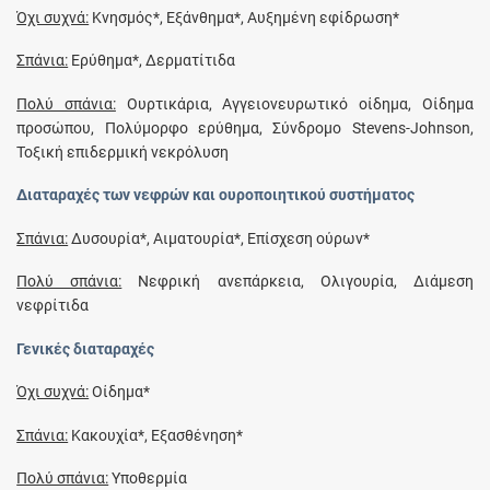
Όχι συχνά:
Κνησμός*, Εξάνθημα*, Αυξημένη εφίδρωση*
Σπάνια:
Ερύθημα*, Δερματίτιδα
Πολύ σπάνια:
Ουρτικάρια, Αγγειονευρωτικό οίδημα, Οίδημα
προσώπου, Πολύμορφο ερύθημα, Σύνδρομο Stevens-Johnson,
Τοξική επιδερμική νεκρόλυση
Διαταραχές των νεφρών και ουροποιητικού συστήματος
Σπάνια:
Δυσουρία*, Αιματουρία*, Επίσχεση ούρων*
Πολύ σπάνια:
Νεφρική ανεπάρκεια, Ολιγουρία, Διάμεση
νεφρίτιδα
Γενικές διαταραχές
Όχι συχνά:
Οίδημα*
Σπάνια:
Κακουχία*, Εξασθένηση*
Πολύ σπάνια:
Υποθερμία