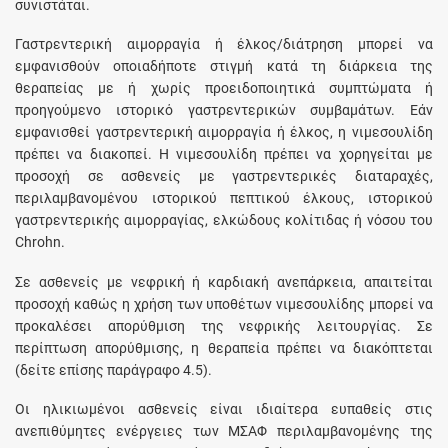
συνιστάται.
Γαστρεντερική αιμορραγία ή έλκος/διάτρηση μπορεί να
εμφανισθούν οποιαδήποτε στιγμή κατά τη διάρκεια της
θεραπείας με ή χωρίς προειδοποιητικά συμπτώματα ή
προηγούμενο ιστορικό γαστρεντερικών συμβαμάτων. Εάν
εμφανισθεί γαστρεντερική αιμορραγία ή έλκος, η νιμεσουλίδη
πρέπει να διακοπεί. Η νιμεσουλίδη πρέπει να χορηγείται με
προσοχή σε ασθενείς με γαστρεντερικές διαταραχές,
περιλαμβανομένου ιστορικού πεπτικού έλκους, ιστορικού
γαστρεντερικής αιμορραγίας, ελκώδους κολίτιδας ή νόσου του
Chrohn.
Σε ασθενείς με νεφρική ή καρδιακή ανεπάρκεια, απαιτείται
προσοχή καθώς η χρήση των υποθέτων νιμεσουλίδης μπορεί να
προκαλέσει απορύθμιση της νεφρικής λειτουργίας. Σε
περίπτωση απορύθμισης, η θεραπεία πρέπει να διακόπτεται
(δείτε επίσης παράγραφο 4.5).
Οι ηλικιωμένοι ασθενείς είναι ιδιαίτερα ευπαθείς στις
ανεπιθύμητες ενέργειες των ΜΣΑΦ περιλαμβανομένης της