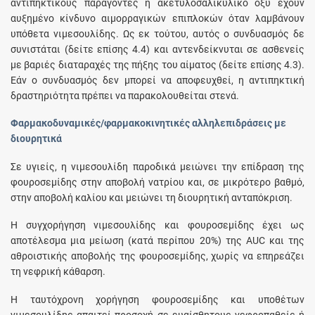
αντιπηκτικούς παράγοντες ή ακετυλοσαλικυλικό οξύ έχουν
αυξημένο κίνδυνο αιμορραγικών επιπλοκών όταν λαμβάνουν
υπόθετα νιμεσουλίδης. Ως εκ τούτου, αυτός ο συνδυασμός δε
συνιστάται (δείτε επίσης 4.4) και αντενδείκνυται σε ασθενείς
με βαριές διαταραχές της πήξης του αίματος (δείτε επίσης 4.3).
Εάν ο συνδυασμός δεν μπορεί να αποφευχθεί, η αντιπηκτική
δραστηριότητα πρέπει να παρακολουθείται στενά.
Φαρμακοδυναμικές/φαρμακοκινητικές αλληλεπιδράσεις με
διουρητικά
Σε υγιείς, η νιμεσουλίδη παροδικά μειώνει την επίδραση της
φουροσεμίδης στην αποβολή νατρίου και, σε μικρότερο βαθμό,
στην αποβολή καλίου και μειώνει τη διουρητική ανταπόκριση.
Η συγχορήγηση νιμεσουλίδης και φουροσεμίδης έχει ως
αποτέλεσμα μια μείωση (κατά περίπου 20%) της AUC και της
αθροιστικής αποβολής της φουροσεμίδης, χωρίς να επηρεάζει
τη νεφρική κάθαρση.
Η ταυτόχρονη χορήγηση φουροσεμίδης και υποθέτων
νιμεσουλίδης απαιτεί προσοχή σε ευαίσθητους νεφροπαθείς ή