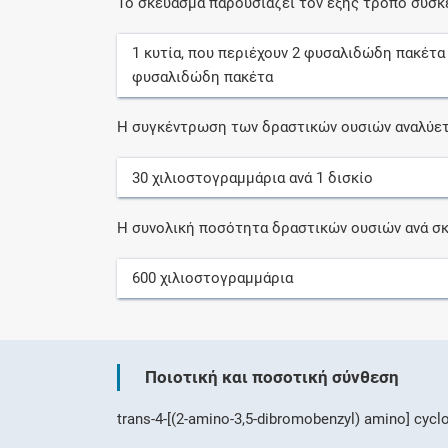
Το σκεύασμα παρουσιάζει τον εξής τρόπο συσκ
1
κυτία
, που περιέχουν
2
φυσαλιδώδη πακέτα
φυσαλιδώδη πακέτα
Η συγκέντρωση των δραστικών ουσιών αναλύετ
30
χιλιοστογραμμάρια
ανά
1
δισκίο
Η συνολική ποσότητα δραστικών ουσιών ανά σκ
600
χιλιοστογραμμάρια
Ποιοτική και ποσοτική σύνθεση
trans-4-[(2-amino-3,5-dibromobenzyl) amino] cyc