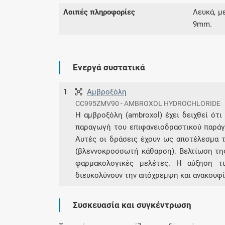
Λοιπές πληροφορίες
Λευκά, μ
9mm.
Ενεργά συστατικά
1
Αμβροξόλη
CC995ZMV90 - AMBROXOL HYDROCHLORIDE
Η αμβροξόλη (ambroxol) έχει δειχθεί ότι 
παραγωγή του επιφανειοδραστικού παράγ
Αυτές οι δράσεις έχουν ως αποτέλεσμα 
(βλεννοκροσσωτή κάθαρση). Βελτίωση της
φαρμακολογικές μελέτες. Η αύξηση τ
διευκολύνουν την απόχρεμψη και ανακουφί
Συσκευασία και συγκέντρωση