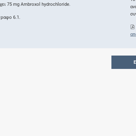
ι 75 mg Ambroxol hydrochloride.
αν
συ
γραφο 6.1.
απ