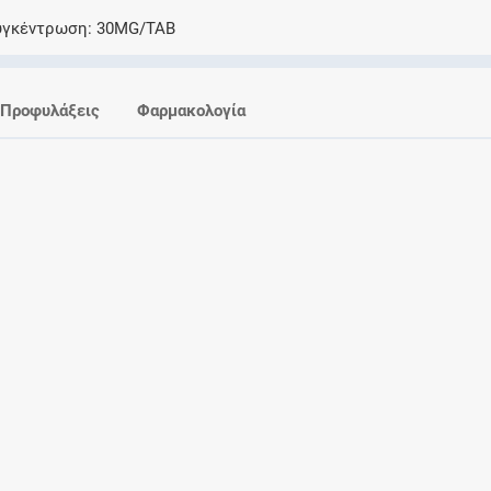
Ελέγξτε την αγωγή σας για αντενδείξεις και
υγκέντρωση
30MG/TAB
αλληλεπιδράσεις μεταξύ των φαρμάκων
Προφυλάξεις
Φαρμακολογία
Οι συνταγές μου
Αποθηκεύστε τις συνταγές σας και
μοιραστείτε τις εύκολα και με ασφάλεια
Μητρότητα και φάρμακα
Ενημερωθείτε για την ασφάλεια χορήγησης
ενός φαρμάκου κατά τη διάρκεια της
εγκυμοσύνης ή του θηλασμού