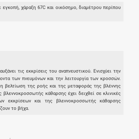
Μοιραζόμαστε μαζί σας γεγονότα της
ε εγκοπή, χάραξη 67C και οικόσημο, διαμέτρου περίπου
πορείας του Galinos.gr από το 2011 μέχρι
σήμερα
αυξάνει τις εκκρίσεις του αναπνευστικού. Ενισχύει την
οντα των πνευμόνων και την λειτουργία των κροσσών.
τη βελτίωση της ροής και της μεταφοράς της βλέννης
 βλεννοκροσσωτής κάθαρσης έχει δειχθεί σε κλινικές
ων εκκρίσεων και της βλεννοκροσσωτής κάθαρσης
ζουν το βήχα.