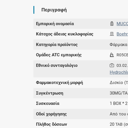
Περιγραφή
Εμπορική ονομασία
MUC
Κάτοχος άδειας κυκλοφορίας
Boehr
Κατηγορία προϊόντος
Φάρμακα
Ομάδες ATC εμπορικής
R05C
Εθνικό συνταγολόγιο
03.02
Hydrochlo
Φαρμακοτεχνική μορφή
Δισκίο (
Συγκέντρωση
30MG/TA
Συσκευασία
1 BOX * 2
Οδοί χορήγησης
Από του 
Πλήθος δόσεων
20
TAB
(σ