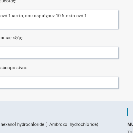
ευασίας:
ανά
1
κυτία
, που περιέχουν
10
δισκίο
ανά
1
αι ως εξής:
εύασμα είναι:
lohexanol hydrochloride (=Ambroxol hydrochloride)
M
Το