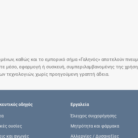
μένων, καθώς και το εμπορικό σήμα «Γαληνός» αποτελούν πνευμα
ε μέσο, εφαρμογή ή συσκευή, συμπεριλαμβανομένης της χρήσης
ιων τεχνολογιών, χωρίς προηγούμενη γραπτή άδεια.
ευτικός οδηγός
Εργαλεία
κα
Έλεγχος συγχορήγησης
κές ουσίες
Μητρότητα και φάρμακα
εις και αγωγές
Αλλεργίες / Δυσανεξίες