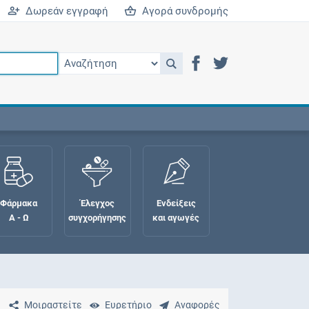
Δωρεάν εγγραφή
Αγορά συνδρομής
Φάρμακα
Έλεγχος
Ενδείξεις
Α - Ω
συγχορήγησης
και αγωγές
Μοιραστείτε
Ευρετήριο
Αναφορές