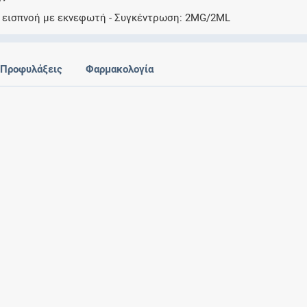
Ελέγξτε την αγωγή σας για αντενδείξεις και
 εισπνοή με εκνεφωτή
Συγκέντρωση
2MG/2ML
αλληλεπιδράσεις μεταξύ των φαρμάκων
Προφυλάξεις
Φαρμακολογία
Οι συνταγές μου
Αποθηκεύστε τις συνταγές σας και
μοιραστείτε τις εύκολα και με ασφάλεια
Μητρότητα και φάρμακα
Ενημερωθείτε για την ασφάλεια χορήγησης
ενός φαρμάκου κατά τη διάρκεια της
εγκυμοσύνης ή του θηλασμού