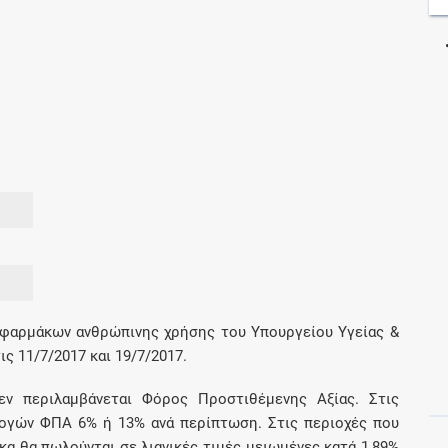
Μοιραζόμαστε μαζί σας γεγονότα της
πορείας του Galinos.gr από το 2011 μέχρι
σήμερα
 φαρμάκων ανθρώπινης χρήσης του Υπουργείου Υγείας &
 11/7/2017 και 19/7/2017.
εν περιλαμβάνεται Φόρος Προστιθέμενης Αξίας. Στις
αλογών ΦΠΑ 6% ή 13% ανά περίπτωση. Στις περιοχές που
α θα πωλούνται σε λιανικές τιμές μειωμένες κατά 1,89%