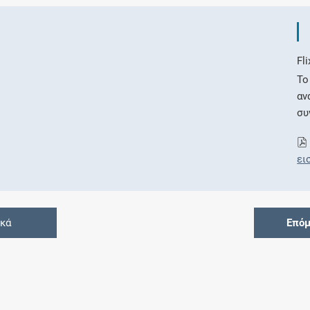
Fl
Το
αν
συ
ει
ικά
Επόμ