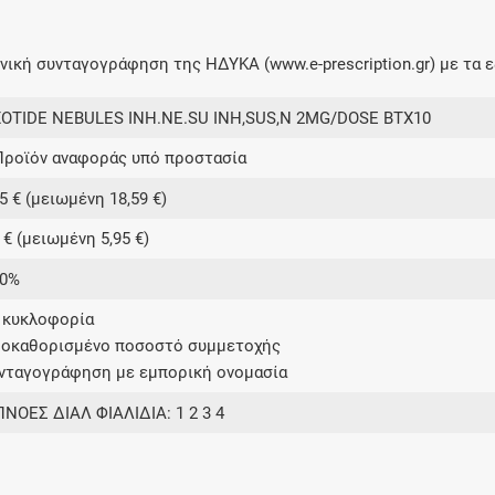
ική συνταγογράφηση της ΗΔΥΚΑ (www.e-prescription.gr) με τα ε
XOTIDE NEBULES INH.NE.SU INH,SUS,N 2MG/DOSE BTX10
Προϊόν αναφοράς υπό προστασία
5 € (μειωμένη 18,59 €)
 € (μειωμένη 5,95 €)
00%
ε κυκλοφορία
ροκαθορισμένο ποσοστό συμμετοχής
υνταγογράφηση με εμπορική ονομασία
ΠΝΟΕΣ ΔΙΑΛ ΦΙΑΛΙΔΙΑ: 1 2 3 4