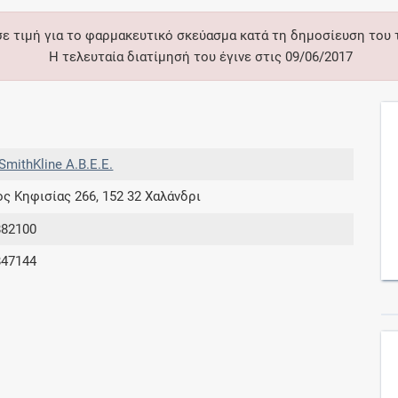
σε τιμή για το φαρμακευτικό σκεύασμα κατά τη δημοσίευση του
Συνδρομές
Η τελευταία διατίμησή του έγινε στις 09/06/2017
Μάθετε περισσότερα για τα οφέλη και τις
επιπλέον παροχές των συνδρομητικών
προγραμμάτων
SmithKline Α.Β.Ε.Ε.
 Κηφισίας 266, 152 32 Χαλάνδρι
Ενδείξεις και αγωγές
882100
847144
Βρείτε θεραπευτικές ενδείξεις και αγωγές για
νόσους, συμπτώματα και ιατρικές πράξεις
Γνωρίζατε ότι...