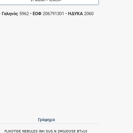
•
Γαληνός
5962
•
ΕΟΦ
206791301
•
ΗΔΥΚΑ
2060
Γράφημα