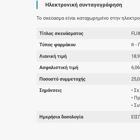
Ηλεκτρονική συνταγογράφηση
Το σκεύασμα είναι καταχωρημένο στην ηλεκτρον
Τίτλος σκευάσματος
FLI
Τύπος φαρμάκου
- 
R
Λιανική τιμή
18,9
Ασφαλιστική τιμή
6,06
Ποσοστό συμμετοχής
25,
Σημάνσεις
• Σ
• Π
• Σ
Ημερήσια δοσολογία
ΕΙΣ