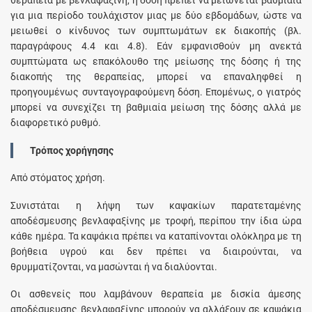
θεραπεία με βενλαφαξίνη, η δόση πρέπει να μειώνεται βαθμιαία
για μια περίοδο τουλάχιστον μιας με δύο εβδομάδων, ώστε να
μειωθεί ο κίνδυνος των συμπτωμάτων εκ διακοπής (βλ.
παραγράφους 4.4 και 4.8). Εάν εμφανισθούν μη ανεκτά
συμπτώματα ως επακόλουθο της μείωσης της δόσης ή της
διακοπής της θεραπείας, μπορεί να επαναληφθεί η
προηγουμένως συνταγογραφούμενη δόση. Επομένως, ο γιατρός
μπορεί να συνεχίζει τη βαθμιαία μείωση της δόσης αλλά με
διαφορετικό ρυθμό.
Τρόπος χορήγησης
Από στόματος χρήση.
Συνιστάται η λήψη των καψακίων παρατεταμένης
αποδέσμευσης βενλαφαξίνης με τροφή, περίπου την ίδια ώρα
κάθε ημέρα. Τα καψάκια πρέπει να καταπίνονται ολόκληρα με τη
βοήθεια υγρού και δεν πρέπει να διαιρούνται, να
θρυμματίζονται, να μασώνται ή να διαλύονται.
Οι ασθενείς που λαμβάνουν θεραπεία με δισκία άμεσης
αποδέσμευσης βενλαφαξίνης μπορούν να αλλάξουν σε καψάκια