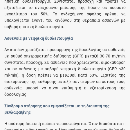
ηπατική δυσλειτουργία. Συνιστάται προσοχή και πρέπει να
εξετάζεται το ενδεχόμενο μείωσης της δόσης σε ποσοστό
μεγαλύτερο του 50%. Το ενδεχόμενο όφελος πρέπει να
υπολογίζεται έναντι του κινδύνου στη θεραπεία ασθενών με
σοβαρή ηπατική δυσλειτουργία.
Ασθενείς με νεφρική δυσλειτουργία
Αν και δεν χρειάζεται προσαρμογή της δοσολογίας σε ασθενείς
με ρυθμό σπειραματικής διήθησης (GFR) μεταξύ 30-70 ml/min,
συνιστάται προσοχή. Σε ασθενείς που χρειάζονται αιμοκάθαρση
και σε ασθενείς με σοβαρή νεφρική δυσλειτουργία (GFR <30
ml/min), η δόση πρέπει να μειωθεί κατά 50%. Εξαιτίας της
διακύμανσης της κάθαρσης μεταξύ των ατόμων σε αυτούς τους
ασθενείς, μπορεί να είναι επιθυμητή η εξατομίκευση της
δοσολογίας.
Σύνδρομο στέρησης που εμφανίζεται με τη διακοπή της
βενλαφαξίνης
Η απότομη διακοπή πρέπει να αποφεύγεται. Όταν διακόπτεται η