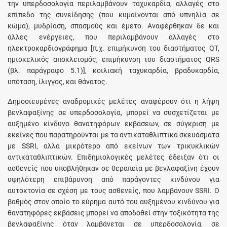
την υπερδοσολογία περιλαμβάνουν ταχυκαρδία, αλλαγές στο
επίπεδο της συνείδησης (που κυμαίνονται από υπνηλία σε
κώμα), μυδρίαση, σπασμούς και έμετο. Αναφέρθηκαν δε και
άλλες ενέργειες, που περιλαμβάνουν αλλαγές στο
ηλεκτροκαρδιογράφημα [π.χ. επιμήκυνση του διαστήματος QT,
ημισκελικός αποκλεισμός, επιμήκυνση του διαστήματος QRS
(βλ. παράγραφο 5.1)], κοιλιακή ταχυκαρδία, βραδυκαρδία,
υπόταση, ίλιγγος, και θάνατος.
Δημοσιευμένες αναδρομικές μελέτες αναφέρουν ότι η λήψη
βενλαφαξίνης σε υπερδοσολογία, μπορεί να συσχετίζεται με
αυξημένο κίνδυνο θανατηφόρων εκβάσεων, σε σύγκριση με
εκείνες που παρατηρούνται με τα αντικαταθλιπτικά σκευάσματα
με SSRI, αλλά μικρότερο από εκείνων των τρικυκλικών
αντικαταθλιπτικών. Επιδημιολογικές μελέτες έδειξαν ότι οι
ασθενείς που υποβλήθηκαν σε θεραπεία με βενλαφαξίνη έχουν
υψηλότερη επιβάρυνση από παράγοντες κινδύνου για
αυτοκτονία σε σχέση με τους ασθενείς, που λαμβάνουν SSRI. Ο
βαθμός στον οποίο το εύρημα αυτό του αυξημένου κινδύνου για
θανατηφόρες εκβάσεις μπορεί να αποδοθεί στην τοξικότητα της
βενλαφαξίνης όταν λαμβάνεται σε υπερδοσολογία, σε