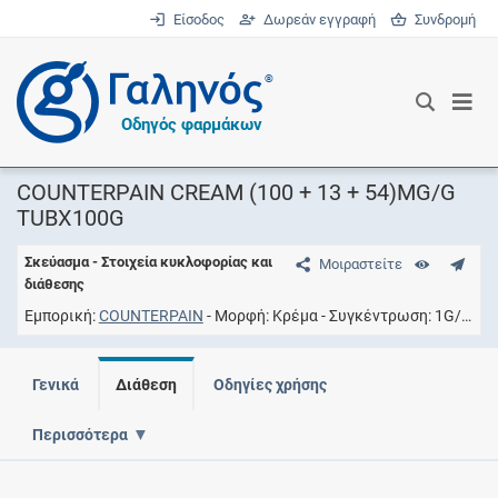
Είσοδος
Δωρεάν εγγραφή
Συνδρομή
®
Οδηγός φαρμάκων
COUNTERPAIN CREAM (100 + 13 + 54)MG/G
TUBX100G
Σκεύασμα - Στοιχεία κυκλοφορίας και
Μοιραστείτε
διάθεσης
Εμπορική
COUNTERPAIN
Μορφή
Κρέμα
Συγκέντρωση
1G/10G (1) + 0.13G/10G (2) + 0.54G/10G (3)
Γενικά
Διάθεση
Οδηγίες χρήσης
Περισσότερα