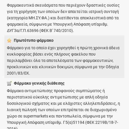
Φαρμακευτικά σκευάσματα που περιέχουν δραστικές ουσίες
για τη χορήγηση των οποίων δεν απαιτείται ιατρική συνταγή
(κατηγορία ΜΗ.ΣΥ.ΦΑ.) και διατίθενται αποκλειστικά από τα
φαρμακεία, σύμφωνα με Υπουργική Απόφαση υπ'αριθμ.
ΔΥΓ3α/Γ.Π.63696 (ΦΕΚ Β' 740/2010).
Πρωτότυπο φάρμακo
Φάρμακο για το οποίο έχει χορηγηθεί η πρώτη χρονικά άδεια
κυκλοφορίας βάσει ενός πλήρους φακέλου που
περιλαμβάνει όλα τα αποτελέσματα των φαρμακευτικών,
προκλινικών και κλινικών δοκιμών, σύμφωνα με την Οδηγία
2001/83/ΕΚ.
Φάρμακο γενικής διάθεσης
Φάρμακα αντιμετώπισης προφανούς συμπτώματος ή
περιστατικού εύκολης αντιμετώπισης με απλή οδηγία
δοσολογικού σχήματος και με ελάχιστες αλληλεπιδράσεις, η
λιανική πώλησή των οποίων επιτρέπεται σε διαχωρισμένο
χώρο σε supermarkets και παντοπωλεία, σύμφωνα με την
Υπουργική Απόφαση υπ'αριθμ. Γ5(α)51194 (ΦΕΚ 2219Β/18-7-
2016).