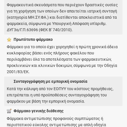
Φαρμακευτικά σκευάσματα που περιέχουν δραστικές ουσίες
για τη χορήγηση των οποίων δεν απαιτείται ιατρική συνταγή
(κατηγορία ΜΗ.ΣΥ.ΦΑ.) και διατίθενται αποκλειστικά από τα
φαρμακεία, σύμφωνα με Υπουργική Απόφαση υπ'αριθμ.
ΔΥΓ3α/Γ.Π.63696 (ΦΕΚ Β' 740/2010).
Πρωτότυπο φάρμακo
Φάρμακο για το οποίο έχει χορηγηθεί η πρώτη χρονικά άδεια
κυκλοφορίας βάσει ενός πλήρους φακέλου που
περιλαμβάνει όλα τα αποτελέσματα των φαρμακευτικών,
προκλινικών και κλινικών δοκιμών, σύμφωνα με την Οδηγία
2001/83/ΕΚ.
Συνταγογράφηση με εμπορική ονομασία
Κατά την κάλυψη από τον ΕΟΠΥΥ του κόστους προμήθειας,
επιτρέπεται η υπό προϋποθέσεις συνταγογράφηση του
φαρμάκου με βάση την εμπορική ονομασία.
Φάρμακο γενικής διάθεσης
Φάρμακα αντιμετώπισης προφανούς συμπτώματος ή
περιστατικού εύκολης αντιμετώπισης με απλή οδηγία