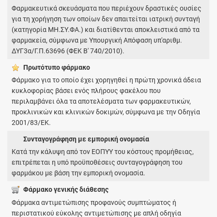
Φαρμακευτικά σκευάσματα που περιέχουν δραστικές ουσίες
για τη χορήγηση των οποίων δεν απαιτείται ιατρική συνταγή
(κατηγορία ΜΗ.ΣΥ.ΦΑ.) και διατίθενται αποκλειστικά από τα
φαρμακεία, σύμφωνα με Υπουργική Απόφαση υπ'αριθμ.
ΔΥΓ3α/Γ.Π.63696 (ΦΕΚ Β' 740/2010).
Πρωτότυπο φάρμακo
Φάρμακο για το οποίο έχει χορηγηθεί η πρώτη χρονικά άδεια
κυκλοφορίας βάσει ενός πλήρους φακέλου που
περιλαμβάνει όλα τα αποτελέσματα των φαρμακευτικών,
προκλινικών και κλινικών δοκιμών, σύμφωνα με την Οδηγία
2001/83/ΕΚ.
Συνταγογράφηση με εμπορική ονομασία
Κατά την κάλυψη από τον ΕΟΠΥΥ του κόστους προμήθειας,
επιτρέπεται η υπό προϋποθέσεις συνταγογράφηση του
φαρμάκου με βάση την εμπορική ονομασία.
Φάρμακο γενικής διάθεσης
Φάρμακα αντιμετώπισης προφανούς συμπτώματος ή
περιστατικού εύκολης αντιμετώπισης με απλή οδηγία