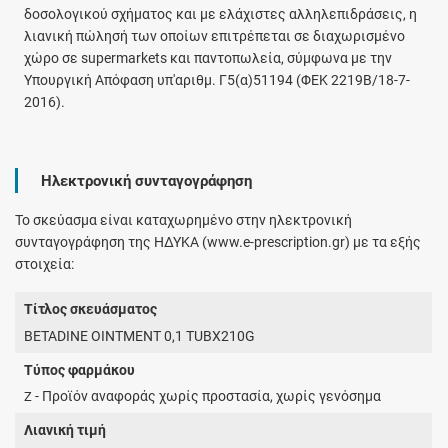
δοσολογικού σχήματος και με ελάχιστες αλληλεπιδράσεις, η
λιανική πώλησή των οποίων επιτρέπεται σε διαχωρισμένο
χώρο σε supermarkets και παντοπωλεία, σύμφωνα με την
Υπουργική Απόφαση υπ'αριθμ. Γ5(α)51194 (ΦΕΚ 2219Β/18-7-
2016).
Ηλεκτρονική συνταγογράφηση
Το σκεύασμα είναι καταχωρημένο στην ηλεκτρονική
συνταγογράφηση της ΗΔΥΚΑ (www.e-prescription.gr) με τα εξής
στοιχεία:
Τίτλος σκευάσματος
BETADINE OINTMENT 0,1 TUBX210G
Τύπος φαρμάκου
- Προϊόν αναφοράς χωρίς προστασία, χωρίς γενόσημα
Z
Λιανική τιμή