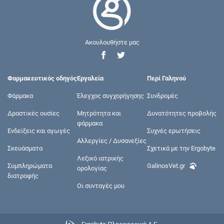
Ακουλουθήστε μας
Φαρμακευτικός οδηγός
Εργαλεία
Περί Γαληνού
Φάρμακα
Έλεγχος συγχορήγησης
Συνδρομές
Δραστικές ουσίες
Μητρότητα και
Δυνατότητες προβολής
φάρμακα
Ενδείξεις και αγωγές
Συχνές ερωτήσεις
Αλλεργίες / Δυσανεξίες
Σκευάσματα
Σχετικά με την Ergobyte
Λεξικό ιατρικής
Συμπληρώματα
GalinosVet.gr
ορολογίας
διατροφής
Οι συνταγές μου