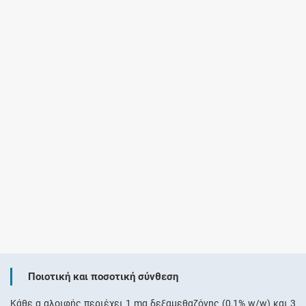
Ποιοτική και ποσοτική σύνθεση
Κάθε g αλοιφής περιέχει 1 mg δεξαμεθαζόνης (0,1% w/w) και 3