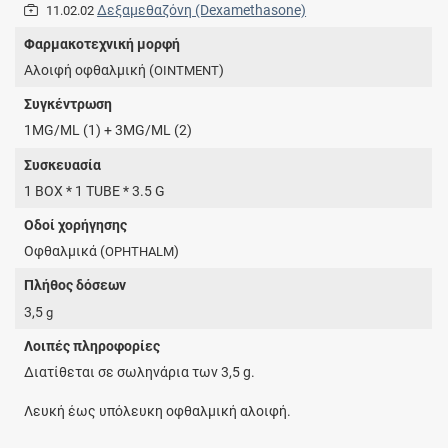
Δεξαμεθαζόνη (Dexamethasone)
11.02.02
Φαρμακοτεχνική μορφή
Aλοιφή οφθαλμική (
)
OINTMENT
Συγκέντρωση
1MG/ML (1) + 3MG/ML (2)
Συσκευασία
1 BOX * 1 TUBE * 3.5 G
Οδοί χορήγησης
Οφθαλμικά (
)
OPHTHALM
Πλήθος δόσεων
3,5
g
Λοιπές πληροφορίες
Διατίθεται σε σωληνάρια των 3,5 g.
Λευκή έως υπόλευκη οφθαλμική αλοιφή.