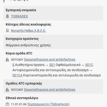
Εμπορική ονομασία
TOBRADEX
Κάτοχος άδειας κυκλοφορίας
Novartis Hellas A.Β.Ε.Ε.
Κατηγορία προϊόντος
Φάρμακα ανθρώπινης χρήσης
Κύρια ομάδα ATC
Dexamethasone and antiinfectives
S01CA01
S
Αισθητήρια όργανα →
S01
Οφθαλμολογικά →
S01C
Αντιφλεγμονώδη και αντιλοιμώδη, σε συνδυασμό →
S01CA
Κορτικοστεροειδή και αντιλοιμώδη σε συνδυασμό
Ομάδες ATC εμπορικής
Dexamethasone and antiinfectives
S01CA01
Εθνικό συνταγολόγιο
Τομπραμυκίνη (Tobramycin)
11.01.01.06