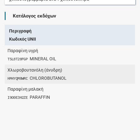
Κατάλογος εκδόχων
Περιγραφή
Κωδικός UNII
Παραφίνη υγρή
MINERAL OIL
T5L8T28FGP
Χλωροβουτανόλη (άνυδρη)
CHLOROBUTANOL
HM4YQM8WRC
Παραφίνη μαλακή
PARAFFIN
I9O0E3H2ZE