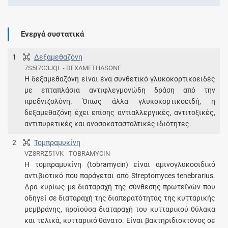
Ενεργά συστατικά
1
Δεξαμεθαζόνη
7S5I7G3JQL - DEXAMETHASONE
Η δεξαμεθαζόνη είναι ένα συνθετικό γλυκοκορτικοειδές
με επταπλάσια αντιφλεγμονώδη δράση από την
πρεδνιζολόνη. Όπως άλλα γλυκοκορτικοειδή, η
δεξαμεθαζόνη έχει επίσης αντιαλλεργικές, αντιτοξικές,
αντιπυρετικές και ανοσοκατασταλτικές ιδιότητες.
2
Τομπραμυκίνη
VZ8RRZ51VK - TOBRAMYCIN
Η τομπραμυκίνη (tobramycin) είναι αμινογλυκοσιδικό
αντιβιοτικό που παράγεται από Streptomyces tenebrarius.
Δρα κυρίως με διαταραχή της σύνθεσης πρωτεϊνών που
οδηγεί σε διαταραχή της διαπερατότητας της κυτταρικής
μεμβράνης, προϊούσα διαταραχή του κυτταρικού θύλακα
και τελικά, κυτταρικό θάνατο. Είναι βακτηριδιοκτόνος σε