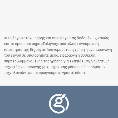
© Το έργο καταχώρησης και επεξεργασίας δεδομένων, καθώς
και το εμπορικό σήμα «Γαληνός» αποτελούν πνευματική
ιδιοκτησία της Ergobyte. Απαγορεύεται η χρήση ή αναπαραγωγή
του έργου σε οποιοδήποτε μέσο, εφαρμογή ή συσκευή,
συμπεριλαμβανομένης της χρήσης για εκπαίδευση ή ανάπτυξη
τεχνητής νοημοσύνης (AI), μηχανικής μάθησης ή παρόμοιων
τεχνολογιών, χωρίς προηγούμενη γραπτή άδεια.