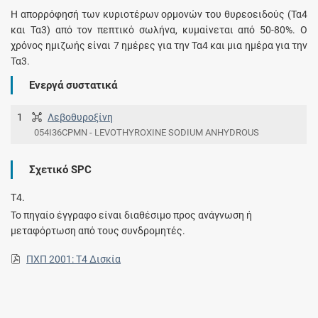
Η απορρόφησή των κυριοτέρων ορμονών του θυρεοειδούς (Τα4
και Τα3) από τον πεπτικό σωλήνα, κυμαίνεται από 50-80%. Ο
χρόνος ημιζωής είναι 7 ημέρες για την Τα4 και μια ημέρα για την
Τα3.
Ενεργά συστατικά
1
Λεβοθυροξίνη
054I36CPMN - LEVOTHYROXINE SODIUM ANHYDROUS
Σχετικό SPC
T4.
Το πηγαίο έγγραφο είναι διαθέσιμο προς ανάγνωση ή
μεταφόρτωση από τους συνδρομητές.
ΠΧΠ 2001: T4 Δισκία