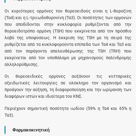
Οι κυριότερες ορμόνες του θυρεοειδούς είναι η L-θυροξίνη
(Τα4) και η L-τριιωδοθυρονίνη (Τα3). Οι ποσότητες των ορμονών
που αποδίδονται στην κυκλοφορία ρυθμίζονται από την
θυροειδοτρόπο ορμόνη (TSH) που εκκρίνεται από τον πρόσθιο
λοβό της υποφύσεως. Η έκκριση της TSH με τη σειρά της
ρυθμίζεται από τα κυκλοφορούντα επίπεδα των Τα4 και Τα3 και
από τον παράγοντα απελευθέρωσης της TSH (TRH) που
εκκρίνεται από τον υποθάλαμο με μηχανισμούς παλίνδρομης
αλληλορύθμισης.
Οι θυρεοειδικές ορμόνες αυξάνουν τις κυτταρικές
οξειδωτικές λειτουργίες σε ολόκληρο τον οργανισμό και
προάγουν την αύξηση, τη διαφοροποίηση και την ωρίμανση των
διαφόρων ιστών και ιδιαίτερα του ΚΝΣ.
Περιέχουν σημαντική ποσότητα ιωδίου (59% η Τα4 και 65% η
Τα3).
Φαρμακοκινητική