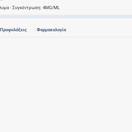
Ελέγξτε την αγωγή σας για αντενδείξεις και
λυμα
Συγκέντρωση
4MG/ML
αλληλεπιδράσεις μεταξύ των φαρμάκων
Προφυλάξεις
Φαρμακολογία
Οι συνταγές μου
Αποθηκεύστε τις συνταγές σας και
μοιραστείτε τις εύκολα και με ασφάλεια
Μητρότητα και φάρμακα
Ενημερωθείτε για την ασφάλεια χορήγησης
ενός φαρμάκου κατά τη διάρκεια της
εγκυμοσύνης ή του θηλασμού