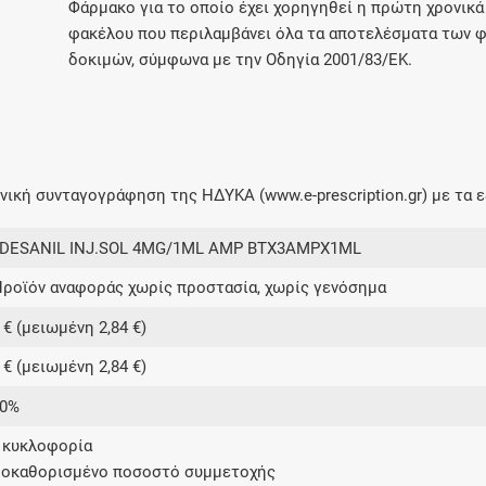
Φάρμακο για το οποίο έχει χορηγηθεί η πρώτη χρονικά
φακέλου που περιλαμβάνει όλα τα αποτελέσματα των φ
δοκιμών, σύμφωνα με την Οδηγία 2001/83/ΕΚ.
ική συνταγογράφηση της ΗΔΥΚΑ (www.e-prescription.gr) με τα ε
DESANIL INJ.SOL 4MG/1ML AMP ΒΤΧ3AMPX1ML
Προϊόν αναφοράς χωρίς προστασία, χωρίς γενόσημα
 € (μειωμένη 2,84 €)
 € (μειωμένη 2,84 €)
00%
ε κυκλοφορία
ροκαθορισμένο ποσοστό συμμετοχής