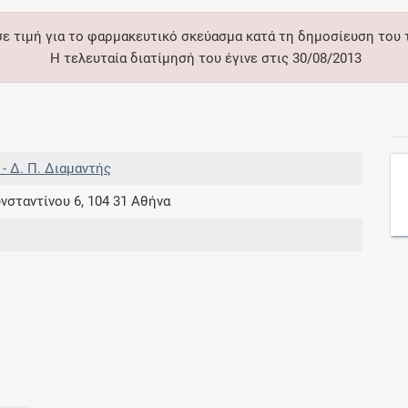
σε τιμή για το φαρμακευτικό σκεύασμα κατά τη δημοσίευση του
Συνδρομές
Η τελευταία διατίμησή του έγινε στις 30/08/2013
Μάθετε περισσότερα για τα οφέλη και τις
επιπλέον παροχές των συνδρομητικών
προγραμμάτων
t - Δ. Π. Διαμαντής
νσταντίνου 6, 104 31 Αθήνα
Ενδείξεις και αγωγές
Βρείτε θεραπευτικές ενδείξεις και αγωγές για
νόσους, συμπτώματα και ιατρικές πράξεις
Γνωρίζατε ότι...