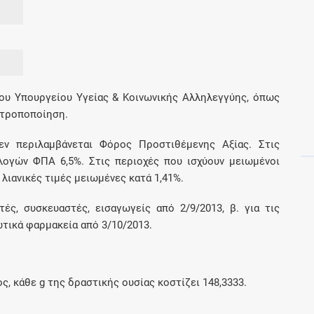
Μοιραζόμαστε μαζί σας γεγονότα της
πορείας του Galinos.gr από το 2011 μέχρι
σήμερα
ου Υπουργείου Υγείας & Κοινωνικής Αλληλεγγύης, όπως
 τροποποίηση.
εν περιλαμβάνεται Φόρος Προστιθέμενης Αξίας. Στις
αλογών ΦΠΑ 6,5%. Στις περιοχές που ισχύουν μειωμένοι
ιανικές τιμές μειωμένες κατά 1,41%.
ές, συσκευαστές, εισαγωγείς από 2/9/2013, β. για τις
ωτικά φαρμακεία από 3/10/2013.
ος, κάθε
g
της δραστικής ουσίας κοστίζει
148,3333
.