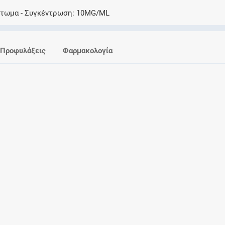
Ελέγξτε την αγωγή σας για αντενδείξεις και
κτωμα
Συγκέντρωση
10MG/ML
αλληλεπιδράσεις μεταξύ των φαρμάκων
Προφυλάξεις
Φαρμακολογία
Οι συνταγές μου
Αποθηκεύστε τις συνταγές σας και
μοιραστείτε τις εύκολα και με ασφάλεια
Μητρότητα και φάρμακα
Ενημερωθείτε για την ασφάλεια χορήγησης
ενός φαρμάκου κατά τη διάρκεια της
εγκυμοσύνης ή του θηλασμού