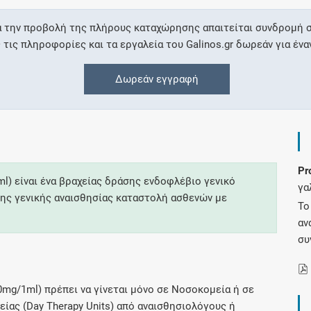
α την προβολή της πλήρους καταχώρησης απαιτείται συνδρομή σ
Συνδρομές
ις πληροφορίες και τα εργαλεία του Galinos.gr δωρεάν για ένα
Μάθετε περισσότερα για τα οφέλη και τις
Δωρεάν εγγραφή
επιπλέον παροχές των συνδρομητικών
προγραμμάτων
Pr
Ενδείξεις και αγωγές
l) είναι ένα βραχείας δράσης ενδοφλέβιο γενικό
γα
της γενικής αναισθησίας καταστολή ασθενών με
Βρείτε θεραπευτικές ενδείξεις και αγωγές για
Το
νόσους, συμπτώματα και ιατρικές πράξεις
αν
συ
mg/1ml) πρέπει να γίνεται μόνο σε Νοσοκομεία ή σε
Γνωρίζατε ότι...
ίας (Day Therapy Units) από αναισθησιολόγους ή