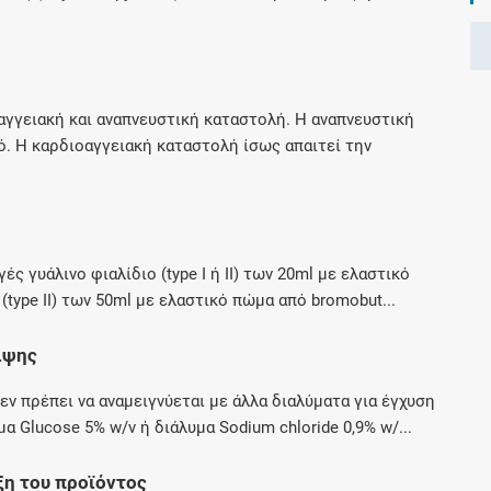
Μοιραζόμαστε μαζί σας γεγονότα της
πορείας του Galinos.gr από το 2011 μέχρι
σήμερα
αγγειακή και αναπνευστική καταστολή. Η αναπνευστική
ό. Η καρδιοαγγειακή καταστολή ίσως απαιτεί την
ές γυάλινο φιαλίδιο (type I ή ΙΙ) των 20ml με ελαστικό
(type ΙΙ) των 50ml με ελαστικό πώμα από bromobut...
ιψης
εν πρέπει να αναμειγνύεται με άλλα διαλύματα για έγχυση
α Glucose 5% w/v ή διάλυμα Sodium chloride 0,9% w/...
ξη του προϊόντος