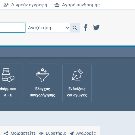
Δωρεάν εγγραφή
Αγορά συνδρομής
Φάρμακα
Έλεγχος
Ενδείξεις
Α - Ω
συγχορήγησης
και αγωγές
Μοιραστείτε
Ευρετήριο
Αναφορές