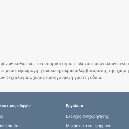
μένων, καθώς και το εμπορικό σήμα «Γαληνός» αποτελούν πνευμα
ε μέσο, εφαρμογή ή συσκευή, συμπεριλαμβανομένης της χρήσης
ιων τεχνολογιών, χωρίς προηγούμενη γραπτή άδεια.
ευτικός οδηγός
Εργαλεία
κα
Έλεγχος συγχορήγησης
κές ουσίες
Μητρότητα και φάρμακα