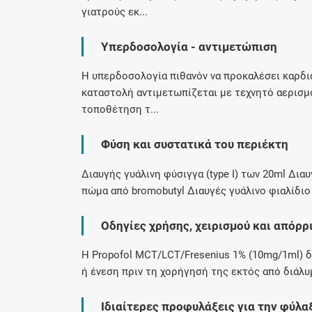
γιατρούς εκ...
Υπερδοσολογία - αντιμετώπιση
Η υπερδοσολογία πιθανόν να προκαλέσει καρδι
καταστολή αντιμετωπίζεται με τεχνητό αερισμ
τοποθέτηση τ...
Φύση και συστατικά του περιέκτη
Διαυγής γυάλινη φύσιγγα (type I) των 20ml Διαυγ
πώμα από bromobutyl Διαυγές γυάλινο φιαλίδιο 
Οδηγίες χρήσης, χειρισμού και απόρρ
Η Propofol MCT/LCT/Fresenius 1% (10mg/1ml) δ
ή ένεση πριν τη χορήγησή της εκτός από διάλυμ
Ιδιαίτερες προφυλάξεις για την φύλα