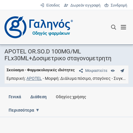
Είσοδος
Δωρεάν εγγραφή
Συνδρομή
®
Οδηγός φαρμάκων
APOTEL OR.SO.D 100MG/ML
FLx30ML+Δοσιμετρικο σταγονομετρητη
Σκεύασμα - Φαρμακολογικές ιδιότητες
Μοιραστείτε
Εμπορική
APOTEL
Μορφή
Διάλυμα πόσιμο, σταγόνες
Συγκέντρωση
Γενικά
Διάθεση
Οδηγίες χρήσης
Περισσότερα