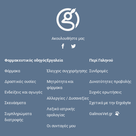
Ακουλουθήστε μας
Φαρμακευτικός οδηγός
Εργαλεία
Περί Γαληνού
Φάρμακα
Έλεγχος συγχορήγησης
Συνδρομές
Δραστικές ουσίες
Μητρότητα και
Δυνατότητες προβολής
φάρμακα
Ενδείξεις και αγωγές
Συχνές ερωτήσεις
Αλλεργίες / Δυσανεξίες
Σκευάσματα
Σχετικά με την Ergobyte
Λεξικό ιατρικής
Συμπληρώματα
GalinosVet.gr
ορολογίας
διατροφής
Οι συνταγές μου