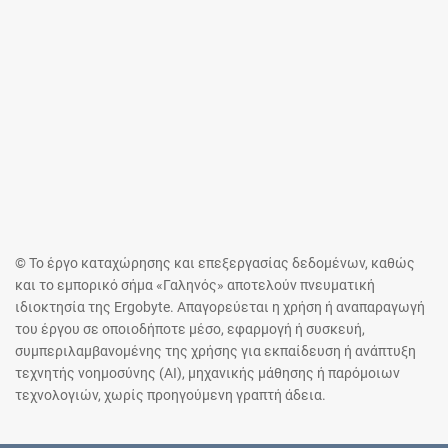
© Το έργο καταχώρησης και επεξεργασίας δεδομένων, καθώς
και το εμπορικό σήμα «Γαληνός» αποτελούν πνευματική
ιδιοκτησία της Ergobyte. Απαγορεύεται η χρήση ή αναπαραγωγή
του έργου σε οποιοδήποτε μέσο, εφαρμογή ή συσκευή,
συμπεριλαμβανομένης της χρήσης για εκπαίδευση ή ανάπτυξη
τεχνητής νοημοσύνης (AI), μηχανικής μάθησης ή παρόμοιων
τεχνολογιών, χωρίς προηγούμενη γραπτή άδεια.