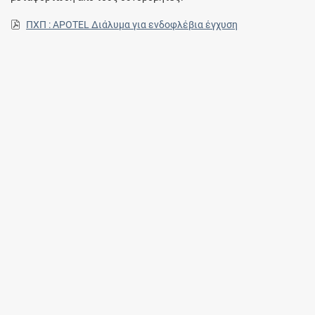
ΠΧΠ : APOTEL Διάλυμα για ενδοφλέβια έγχυση