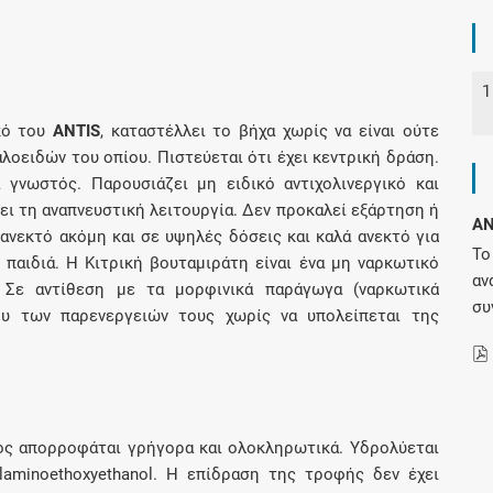
Συνδρομές
1
Μάθετε περισσότερα για τα οφέλη και τις
κό του
ANTIS
, καταστέλλει το βήχα χωρίς να είναι ούτε
επιπλέον παροχές των συνδρομητικών
λοειδών του οπίου. Πιστεύεται ότι έχει κεντρική δράση.
προγραμμάτων
 γνωστός. Παρουσιάζει μη ειδικό αντιχολινεργικό και
ει τη αναπνευστική λειτουργία. Δεν προκαλεί εξάρτηση ή
AN
 ανεκτό ακόμη και σε υψηλές δόσεις και καλά ανεκτό για
Το
 παιδιά. Η Κιτρική βουταμιράτη είναι ένα μη ναρκωτικό
Ενδείξεις και αγωγές
αν
 Σε αντίθεση με τα μορφινικά παράγωγα (ναρκωτικά
συ
ου των παρενεργειών τους χωρίς να υπολείπεται της
Βρείτε θεραπευτικές ενδείξεις και αγωγές για
νόσους, συμπτώματα και ιατρικές πράξεις
τος απορροφάται γρήγορα και ολοκληρωτικά. Υδρολύεται
Γνωρίζατε ότι...
hylaminoethoxyethanol. Η επίδραση της τροφής δεν έχει