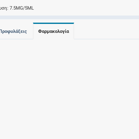
Ελέγξτε την αγωγή σας για αντενδείξεις και
ωση
7.5MG/5ML
αλληλεπιδράσεις μεταξύ των φαρμάκων
Προφυλάξεις
Φαρμακολογία
Οι συνταγές μου
Αποθηκεύστε τις συνταγές σας και
μοιραστείτε τις εύκολα και με ασφάλεια
Μητρότητα και φάρμακα
Ενημερωθείτε για την ασφάλεια χορήγησης
ενός φαρμάκου κατά τη διάρκεια της
εγκυμοσύνης ή του θηλασμού