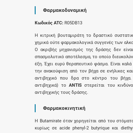
Φαρμακοδυναμική
Κωδικός ATC:
R05DB13
Η κιτρική βουταμιράτη το δραστικό συστατι
χημικά ούτε φαρμακολογικά συγγενές των αλκα
Ο ακριβής μηχανισμός της δράσης δεν είναι
σπασμολυτικό αποτέλεσμα, το οποίο διευκολύν
έξη. Έχει ευρύ θεραπευτικό φάσμα. Είναι καλά
την ανακούφιση από τον βήχα σε ενήλικες και
αντιβηχικό που δρα στο κέντρο του βήχα.
αντιβηχικά) το
ANTIS
στερείται του κινδύν
αντιβηχικής τους δράσης.
Φαρμακοκινητική
Η Butamirate όταν χορηγείται από του στόμα
κυρίως σε acide phenyl-2 butyrique και diet