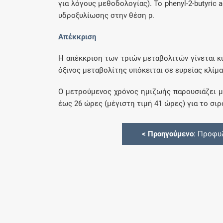
για λόγους μεθοδολογίας). Το phenyl-2-butyri
υδροξυλίωσης στην θέση p.
Απέκκριση
Η απέκκριση των τριών μεταβολιτών γίνεται κ
όξινος μεταβολίτης υπόκειται σε ευρείας κλίμ
Ο μετρούμενος χρόνος ημιζωής παρουσιάζει με
έως 26 ώρες (μέγιστη τιμή 41 ώρες) για το σι
<
Προηγούμενο
: Προφυ