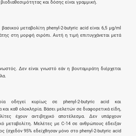
 βιοδιαθεσιμότητας και δόσης είναι γραμμική.
Μοιραζόμαστε μαζί σας γεγονότα της
πορείας του Galinos.gr από το 2011 μέχρι
σήμερα
σικού μεταβολίτη phenyl-2-butyric acid είναι 6,5 μg/ml
της στη μορφή σιρόπι. Αυτή η τιμή επιτυγχάνεται μετά
νωστός. Δεν είναι γνωστό εάν η βουταμιράτη διέρχεται
λα.
α οδηγεί κυρίως σε phenyl-2-butyric acid και
α και καθ ολοκληρία. Βάσει μελετών σε διαφορετικά είδη,
ολίτες έχουν αντιβηχικό αποτέλεσμα. Δεν υπάρχουν
κό μεταβολίτη. Μελέτες με C-14 σε ανθρώπους έδειξαν
ς (σχεδόν 95% εδείχθησαν μόνο στο phenyl-2-butyric acid