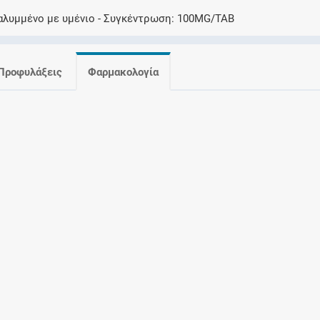
Ελέγξτε την αγωγή σας για αντενδείξεις και
καλυμμένο με υμένιο
Συγκέντρωση
100MG/TAB
αλληλεπιδράσεις μεταξύ των φαρμάκων
Προφυλάξεις
Φαρμακολογία
Οι συνταγές μου
Αποθηκεύστε τις συνταγές σας και
μοιραστείτε τις εύκολα και με ασφάλεια
Μητρότητα και φάρμακα
Ενημερωθείτε για την ασφάλεια χορήγησης
ενός φαρμάκου κατά τη διάρκεια της
εγκυμοσύνης ή του θηλασμού