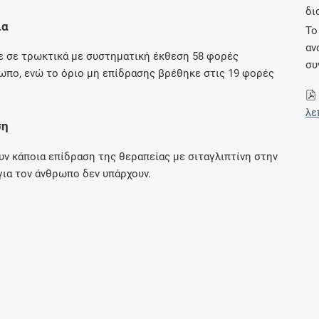
δι
Μοιραζόμαστε μαζί σας γεγονότα της
ια
πορείας του Galinos.gr από το 2011 μέχρι
Το
σήμερα
αν
ε σε τρωκτικά με συστηματική έκθεση 58 φορές
συ
ωπο, ενώ το όριο μη επίδρασης βρέθηκε στις 19 φορές
λε
ση
ν κάποια επίδραση της θεραπείας με σιταγλιπτίνη στην
για τον άνθρωπο δεν υπάρχουν.