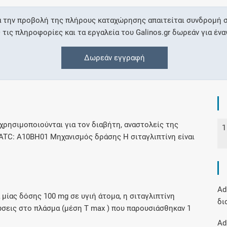
α την προβολή της πλήρους καταχώρησης απαιτείται συνδρομή σ
Συνδρομές
ις πληροφορίες και τα εργαλεία του Galinos.gr δωρεάν για ένα
Μάθετε περισσότερα για τα οφέλη και τις
Δωρεάν εγγραφή
επιπλέον παροχές των συνδρομητικών
προγραμμάτων
ρησιμοποιούνται για τον διαβήτη, αναστολείς της
1
Ενδείξεις και αγωγές
 ATC: A10BH01 Μηχανισμός δράσης Η σιταγλιπτίνη είναι
Βρείτε θεραπευτικές ενδείξεις και αγωγές για
νόσους, συμπτώματα και ιατρικές πράξεις
Ad
ίας δόσης 100 mg σε υγιή άτομα, η σιταγλιπτίνη
δι
σεις στο πλάσμα (μέση T max ) που παρουσιάσθηκαν 1
Γνωρίζατε ότι...
Ad