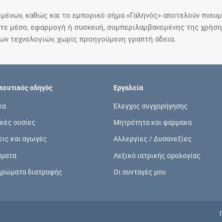
μένων, καθώς και το εμπορικό σήμα «Γαληνός» αποτελούν πνευμα
ε μέσο, εφαρμογή ή συσκευή, συμπεριλαμβανομένης της χρήσης
ιων τεχνολογιών, χωρίς προηγούμενη γραπτή άδεια.
ευτικός οδηγός
Εργαλεία
κα
Έλεγχος συγχορήγησης
κές ουσίες
Μητρότητα και φάρμακα
εις και αγωγές
Αλλεργίες / Δυσανεξίες
σματα
Λεξικό ιατρικής ορολογίας
ηρώματα διατροφής
Οι συνταγές μου