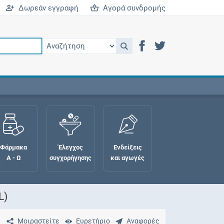
Δωρεάν εγγραφή
Αγορά συνδρομής
Φάρμακα
Έλεγχος
Ενδείξεις
Α - Ω
συγχορήγησης
και αγωγές
L)
Μοιραστείτε
Ευρετήριο
Αναφορές