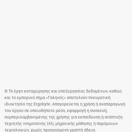
© Το έργο καταχώρησης και επεξεργασίας δεδομένων, καθώς
και το εμπορικό σήμα «Γαληνός» αποτελούν πνευματική
ιδιοκτησία της Ergobyte. Απαγορεύεται η χρήση ή αναπαραγωγή
του έργου σε οποιοδήποτε μέσο, εφαρμογή ή συσκευή,
συμπεριλαμβανομένης της χρήσης για εκπαίδευση ή ανάπτυξη
τεχνητής νοημοσύνης (AI), μηχανικής μάθησης ή παρόμοιων
τεχνολογιών, χωρίς προηγούμενη γραπτή άδεια.