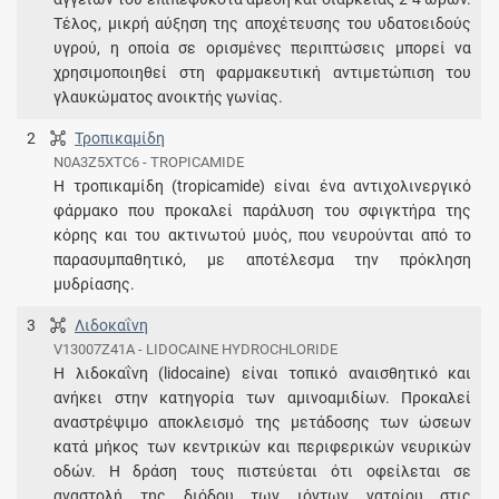
Τέλος, μικρή αύξηση της αποχέτευσης του υδατοειδούς
υγρού, η οποία σε ορισμένες περιπτώσεις μπορεί να
χρησιμοποιηθεί στη φαρμακευτική αντιμετώπιση του
γλαυκώματος ανοικτής γωνίας.
2
Τροπικαμίδη
N0A3Z5XTC6 - TROPICAMIDE
Η τροπικαμίδη (tropicamide) είναι ένα αντιχολινεργικό
φάρμακο που προκαλεί παράλυση του σφιγκτήρα της
κόρης και του ακτινωτού μυός, που νευρούνται από το
παρασυμπαθητικό, με αποτέλεσμα την πρόκληση
μυδρίασης.
3
Λιδοκαΐνη
V13007Z41A - LIDOCAINE HYDROCHLORIDE
Η λιδοκαΐνη (lidocaine) είναι τοπικό αναισθητικό και
ανήκει στην κατηγορία των αμινοαμιδίων. Προκαλεί
αναστρέψιμο αποκλεισμό της μετάδοσης των ώσεων
κατά μήκος των κεντρικών και περιφερικών νευρικών
οδών. Η δράση τους πιστεύεται ότι οφείλεται σε
αναστολή της διόδου των ιόντων νατρίου στις