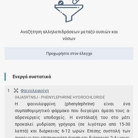
Αναζήτηση αλληλεπιδράσεων μεταξύ ουσιών και
νόσων
Προχωρήστε στον έλεγχο
Ενεργά συστατικά
1
Φαινυλεφρίνη
04JA59TNSJ - PHENYLEPHRINE HYDROCHLORIDE
Η φαινυλεφρίνη (phenylephrine) είναι ένα
συμπαθομιμητικό φάρμακο που διεγείρει άμεσα τους α-
αδρενεργείς υποδοχείς. Η ενστάλαξή του στο μάτι
προκαλεί μυδρίαση γρήγορα (σε λιγότερο από 15-30
λεπτά) και διάρκειας 6-12 ωρών. Επίσης συστολή των
αγγείων του επιπεφυκότα άμεση και διάρκειας 2-4 ωρών.