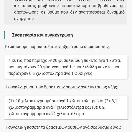
κυτταρικές μεμβράνες με αποτέλεσμα επιβράδυνση της
αποπόλωσης σε βαθμό που δεν αναπτύσσεται δυναμικό
ενέργειας.
Συσκευασία και συγκέντρωση
Το σκεύασμα παρουσιάζει τον εξής τρόπο συσκευασίας:
1
κυτία
, που περιέχουν
20
φυσαλιδώδη πακέτα
ανά
1
κυτία
,
που περιέχουν
20
φύσιγγες
ανά
1
φυσαλιδώδη πακέτα
, που
περιέχουν
0,6
χιλιοστόλιτρα
ανά
1
φύσιγγες
Η συγκέντρωση των δραστικών ουσιών αναλύεται ως εξής:
(1):
10
χιλιοστογραμμάρια
ανά
1
χιλιοστόλιτρα
και (2):
3,1
χιλιοστογραμμάρια
ανά
1
χιλιοστόλιτρα
και (3):
0,2
χιλιοστογραμμάρια
ανά
1
χιλιοστόλιτρα
Η συνολική ποσότητα δραστικών ουσιών ανά σκεύασμα είναι: