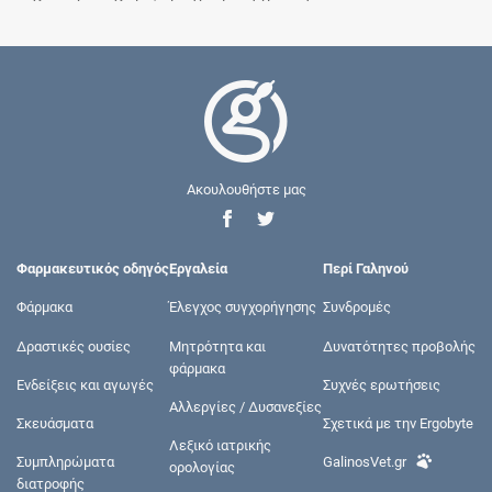
Ακουλουθήστε μας
Φαρμακευτικός οδηγός
Εργαλεία
Περί Γαληνού
Φάρμακα
Έλεγχος συγχορήγησης
Συνδρομές
Δραστικές ουσίες
Μητρότητα και
Δυνατότητες προβολής
φάρμακα
Ενδείξεις και αγωγές
Συχνές ερωτήσεις
Αλλεργίες / Δυσανεξίες
Σκευάσματα
Σχετικά με την Ergobyte
Λεξικό ιατρικής
Συμπληρώματα
GalinosVet.gr
ορολογίας
διατροφής