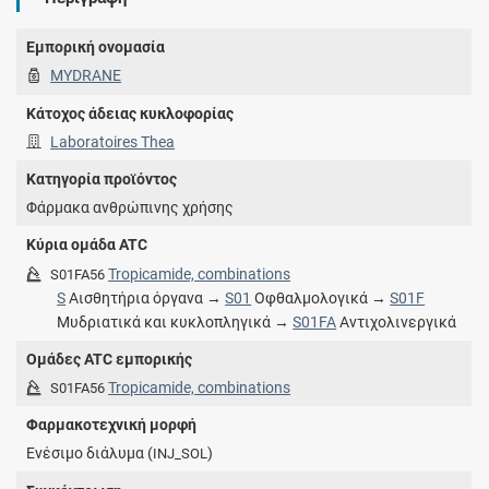
Εμπορική ονομασία
MYDRANE
Κάτοχος άδειας κυκλοφορίας
Laboratoires Thea
Κατηγορία προϊόντος
Φάρμακα ανθρώπινης χρήσης
Κύρια ομάδα ATC
Tropicamide, combinations
S01FA56
S
Αισθητήρια όργανα →
S01
Οφθαλμολογικά →
S01F
Μυδριατικά και κυκλοπληγικά →
S01FA
Αντιχολινεργικά
Ομάδες ATC εμπορικής
Tropicamide, combinations
S01FA56
Φαρμακοτεχνική μορφή
Ενέσιμο διάλυμα (
)
INJ_SOL