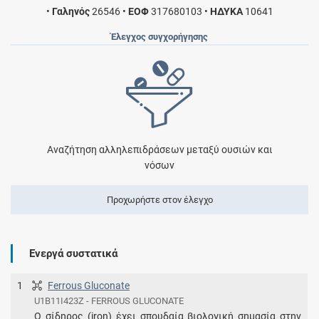
•
Γαληνός
26546
•
ΕΟΦ
317680103
•
ΗΔΥΚΑ
10641
Έλεγχος συγχορήγησης
Αναζήτηση αλληλεπιδράσεων μεταξύ ουσιών και
νόσων
Προχωρήστε στον έλεγχο
Ενεργά συστατικά
1
Ferrous Gluconate
U1B11I423Z - FERROUS GLUCONATE
Ο σίδηρος (iron) έχει σπουδαία βιολογική σημασία στην