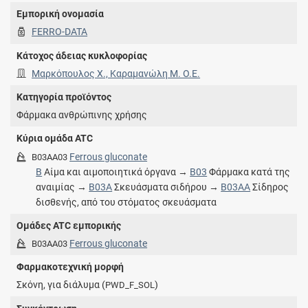
Εμπορική ονομασία
FERRO-DATA
Κάτοχος άδειας κυκλοφορίας
Μαρκόπουλος Χ., Καραμανώλη Μ. Ο.Ε.
Κατηγορία προϊόντος
Φάρμακα ανθρώπινης χρήσης
Κύρια ομάδα ATC
Ferrous gluconate
B03AA03
B
Αίμα και αιμοποιητικά όργανα →
B03
Φάρμακα κατά της
αναιμίας →
B03A
Σκευάσματα σιδήρου →
B03AA
Σίδηρος
δισθενής, από του στόματος σκευάσματα
Ομάδες ATC εμπορικής
Ferrous gluconate
B03AA03
Φαρμακοτεχνική μορφή
Σκόνη, για διάλυμα (
)
PWD_F_SOL