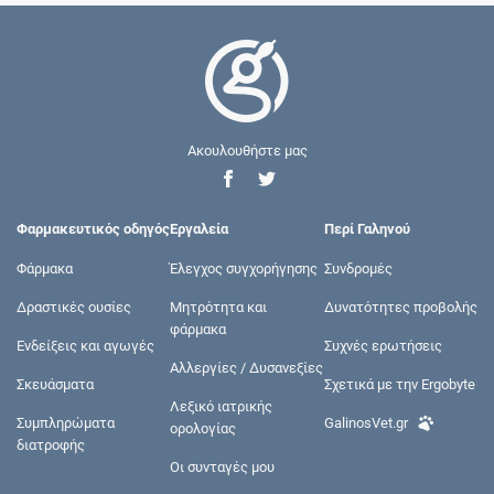
Ακουλουθήστε μας
Φαρμακευτικός οδηγός
Εργαλεία
Περί Γαληνού
Φάρμακα
Έλεγχος συγχορήγησης
Συνδρομές
Δραστικές ουσίες
Μητρότητα και
Δυνατότητες προβολής
φάρμακα
Ενδείξεις και αγωγές
Συχνές ερωτήσεις
Αλλεργίες / Δυσανεξίες
Σκευάσματα
Σχετικά με την Ergobyte
Λεξικό ιατρικής
Συμπληρώματα
GalinosVet.gr
ορολογίας
διατροφής
Οι συνταγές μου