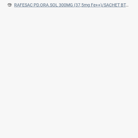
RAFESAC PD.ORA.SOL 300MG (37,5mg Fe++)/SACHET BTx30 SACHETS