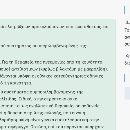
Συνδρομές
KL
πεία λοιμώξεων προκαλούμενων από ευαίσθητους σε
Το
Μάθετε περισσότερα για τα οφέλη και τις
επιπλέον παροχές των συνδρομητικών
αν
προγραμμάτων
συ
κού συστήματος συμπεριλαμβανομένης της:
. Για τη θεραπεία της πνευμονίας από τη κοινότητα
δι
σμοί αντιβιοτικών (κυρίως β-λακτάμη με μακρολίδη).
Ενδείξεις και αγωγές
βάνονται υπόψη οι εθνικές κατευθυντήριες οδηγίες
πό τη κοινότητα.
Βρείτε θεραπευτικές ενδείξεις και αγωγές για
νόσους, συμπτώματα και ιατρικές πράξεις
ού συστήματος συμπεριλαμβανόμενης της
λίτιδας. Ειδικά, στην στρεπτοκοκκική
οποιείται ως εναλλακτική θεραπεία, σε ασθενείς
ί η θεραπεία πρώτης εκλογής, που είναι η
κλαριθρομυκίνη είναι γενικά αποτελεσματική στην
Γνωρίζατε ότι...
ματοφάρυγγα. Ωστόσο, επί του παρόντος υπάρχουν