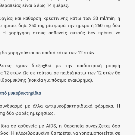
θεραπείας είναι 6 έως 14 ημέρες.
ργίας και κάθαρση κρεατινίνης κάτω των 30 ml/min, η
ο ήμισυ, δηλ. 250 mg μία φορά την ημέρα ή 250 mg δύο
. Η χορήγηση στους ασθενείς αυτούς δεν πρέπει να
g δε χορηγούνται σε παιδιά κάτω των 12 ετών.
λέτες έχουν διεξαχθεί με την παιδιατρική μορφή
ς 12 ετών. Ως εκ τούτου, σε παιδιά κάτω των 12 ετών θα
ιθρομυκίνης (κοκκία για πόσιμο εναιώρημα).
 από μυκοβακτηρίδια
 συνδυασμό με άλλα αντιμυκοβακτηριδιακά φάρμακα. Η
0 mg δύο φορές ημερησίως.
ίδια σε ασθενείς με AIDS, η θεραπεία συνεχίζεται όσο
ελος. H κλαριθρομυκίνη θα πρέπει να χρησιμοποιείται σε