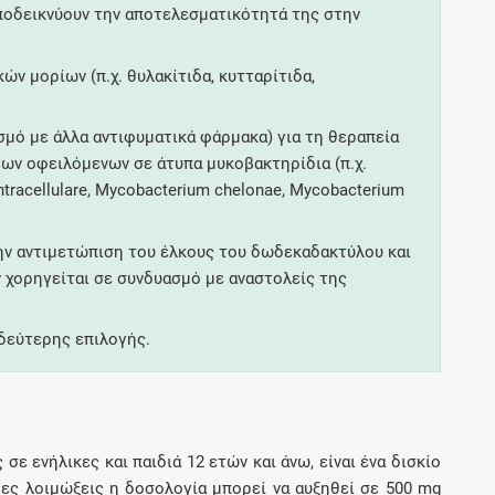
ποδεικνύουν την αποτελεσματικότητά της στην
Μοιραζόμαστε μαζί σας γεγονότα της
πορείας του Galinos.gr από το 2011 μέχρι
σήμερα
ν μορίων (π.χ. θυλακίτιδα, κυτταρίτιδα,
μό με άλλα αντιφυματικά φάρμακα) για τη θεραπεία
ων οφειλόμενων σε άτυπα μυκοβακτηρίδια (π.χ.
tracellulare, Mycobacterium chelonae, Mycobacterium
 την αντιμετώπιση του έλκους του δωδεκαδακτύλου και
χορηγείται σε συνδυασμό με αναστολείς της
δεύτερης επιλογής.
ε ενήλικες και παιδιά 12 ετών και άνω, είναι ένα δισκίο
ες λοιμώξεις η δοσολογία μπορεί να αυξηθεί σε 500 mg