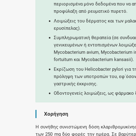
περιορισμένα μόνο δεδομένα που να α
προφύλαξη από ρευματικό πυρετό.
Λοιμώξεις του δέρματος και των μαλακώ
ερυσίπελας).
Συμπληρωματική θεραπεία (σε συνδυασ
γενικευμένων ή εντοπισμένων λοιμώξε
Mycobacterium avium, Mycobacterium in
fortuitum και Mycobacterium kansasii).
Εκρίζωση του Helicobacter pylori για
πρόληψη των υποτροπών του, εφ΄όσον 
γαστρικής έκκρισης.
Οδοντογενείς λοιμώξεις, ως φάρμακο 
Χορήγηση
Η συνήθης συνιστώμενη δόση κλαριθρομυκίνης σ
των 250 mg δύο φορές την ημέρα. Σε βαρύτερ