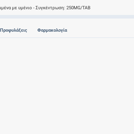
Ελέγξτε την αγωγή σας για αντενδείξεις και
μμένα με υμένιο
Συγκέντρωση
250MG/TAB
αλληλεπιδράσεις μεταξύ των φαρμάκων
Προφυλάξεις
Φαρμακολογία
Οι συνταγές μου
Αποθηκεύστε τις συνταγές σας και
μοιραστείτε τις εύκολα και με ασφάλεια
Μητρότητα και φάρμακα
Ενημερωθείτε για την ασφάλεια χορήγησης
ενός φαρμάκου κατά τη διάρκεια της
εγκυμοσύνης ή του θηλασμού