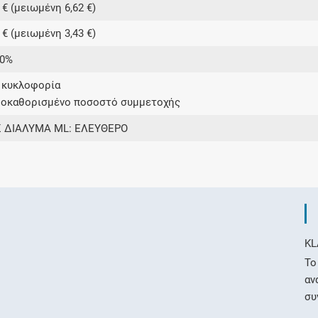
 € (μειωμένη 6,62 €)
 € (μειωμένη 3,43 €)
00%
ε κυκλοφορία
ροκαθορισμένο ποσοστό συμμετοχής
 ΔΙΑΛΥΜΑ ML: ΕΛΕΥΘΕΡΟ
KL
Το
αν
συ