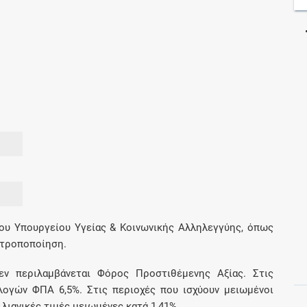
Μοιραζόμαστε μαζί σας γεγονότα της
πορείας του Galinos.gr από το 2011 μέχρι
σήμερα
ου Υπουργείου Υγείας & Κοινωνικής Αλληλεγγύης, όπως
 τροποποίηση.
εν περιλαμβάνεται Φόρος Προστιθέμενης Αξίας. Στις
αλογών ΦΠΑ 6,5%. Στις περιοχές που ισχύουν μειωμένοι
ιανικές τιμές μειωμένες κατά 1,41%.