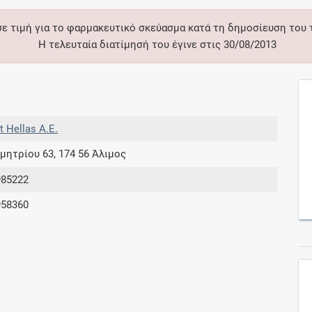
σε τιμή για το φαρμακευτικό σκεύασμα κατά τη δημοσίευση του
Συνδρομές
Η τελευταία διατίμησή του έγινε στις 30/08/2013
Μάθετε περισσότερα για τα οφέλη και τις
επιπλέον παροχές των συνδρομητικών
προγραμμάτων
t Hellas Α.Ε.
μητρίου 63, 174 56 Άλιμος
Ενδείξεις και αγωγές
985222
958360
Βρείτε θεραπευτικές ενδείξεις και αγωγές για
νόσους, συμπτώματα και ιατρικές πράξεις
Γνωρίζατε ότι...