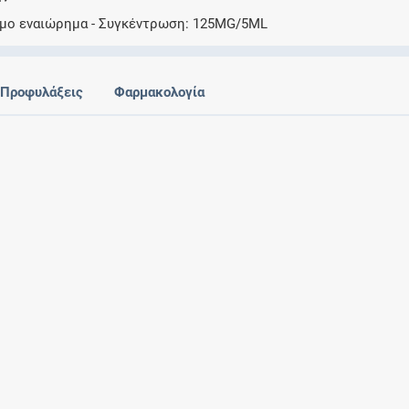
Ελέγξτε την αγωγή σας για αντενδείξεις και
ιμο εναιώρημα
Συγκέντρωση
125MG/5ML
αλληλεπιδράσεις μεταξύ των φαρμάκων
Προφυλάξεις
Φαρμακολογία
Οι συνταγές μου
Αποθηκεύστε τις συνταγές σας και
μοιραστείτε τις εύκολα και με ασφάλεια
Μητρότητα και φάρμακα
Ενημερωθείτε για την ασφάλεια χορήγησης
ενός φαρμάκου κατά τη διάρκεια της
εγκυμοσύνης ή του θηλασμού