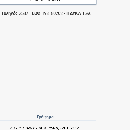
•
Γαληνός
2537
•
ΕΟΦ
198180202
•
ΗΔΥΚΑ
1596
Γράφημα