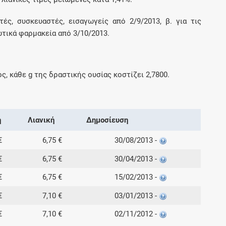
ές, συσκευαστές, εισαγωγείς από 2/9/2013, β. για τις
ωτικά φαρμακεία από 3/10/2013.
ος, κάθε
g
της δραστικής ουσίας κοστίζει
2,7800
.
ή
Λιανική
Δημοσίευση
€
6,75 €
30/08/2013 -
€
6,75 €
30/04/2013 -
€
6,75 €
15/02/2013 -
€
7,10 €
03/01/2013 -
€
7,10 €
02/11/2012 -