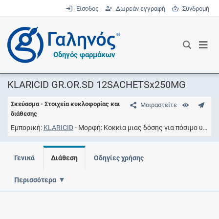
Είσοδος
Δωρεάν εγγραφή
Συνδρομή
®
Οδηγός φαρμάκων
KLARICID GR.OR.SD 12SACHETSx250MG
Σκεύασμα - Στοιχεία κυκλοφορίας και
Μοιραστείτε
διάθεσης
Εμπορική
KLARICID
Μορφή
Kοκκία μιας δόσης για πόσιμο υγρό
Γενικά
Διάθεση
Οδηγίες χρήσης
Περισσότερα