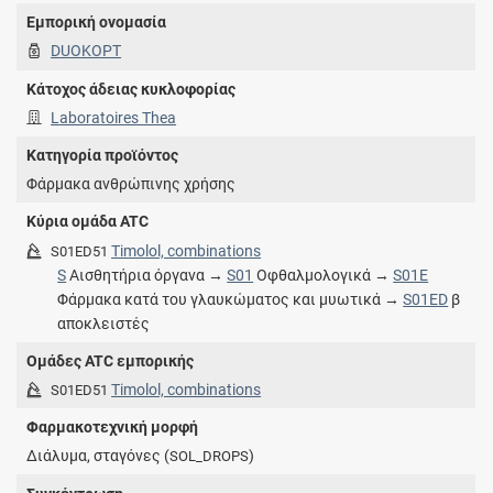
Εμπορική ονομασία
DUOKOPT
Κάτοχος άδειας κυκλοφορίας
Laboratoires Thea
Κατηγορία προϊόντος
Φάρμακα ανθρώπινης χρήσης
Κύρια ομάδα ATC
Timolol, combinations
S01ED51
S
Αισθητήρια όργανα →
S01
Οφθαλμολογικά →
S01E
Φάρμακα κατά του γλαυκώματος και μυωτικά →
S01ED
β
αποκλειστές
Ομάδες ATC εμπορικής
Timolol, combinations
S01ED51
Φαρμακοτεχνική μορφή
Διάλυμα, σταγόνες (
)
SOL_DROPS