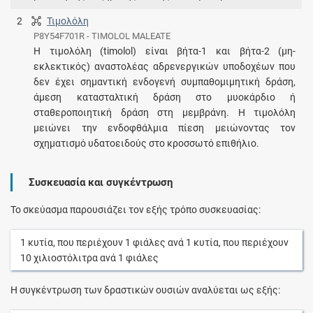
2
Τιμολόλη
P8Y54F701R - TIMOLOL MALEATE
Η τιμολόλη (timolol) είναι βήτα-1 και βήτα-2 (μη-
εκλεκτικός) αναστολέας αδρενεργικών υποδοχέων που
δεν έχει σημαντική ενδογενή συμπαθομιμητική δράση,
άμεση κατασταλτική δράση στο μυοκάρδιο ή
σταθεροποιητική δράση στη μεμβράνη. Η τιμολόλη
μειώνει την ενδοφθάλμια πίεση μειώνοντας τον
σχηματισμό υδατοειδούς στο κροσσωτό επιθήλιο.
Συσκευασία και συγκέντρωση
Το σκεύασμα παρουσιάζει τον εξής τρόπο συσκευασίας:
1
κυτία
, που περιέχουν
1
φιάλες
ανά
1
κυτία
, που περιέχουν
10
χιλιοστόλιτρα
ανά
1
φιάλες
Η συγκέντρωση των δραστικών ουσιών αναλύεται ως εξής: