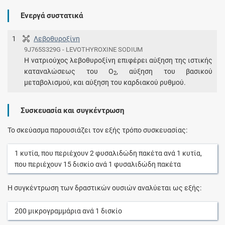
Ενεργά συστατικά
1
Λεβοθυροξίνη
9J765S329G - LEVOTHYROXINE SODIUM
Η νατριούχος λεβοθυροξίνη επιφέρει αύξηση της ιστικής
καταναλώσεως του Ο
, αύξηση του βασικού
2
μεταβολισμού, και αύξηση του καρδιακού ρυθμού.
Συσκευασία και συγκέντρωση
Το σκεύασμα παρουσιάζει τον εξής τρόπο συσκευασίας:
1
κυτία
, που περιέχουν
2
φυσαλιδώδη πακέτα
ανά
1
κυτία
,
που περιέχουν
15
δισκίο
ανά
1
φυσαλιδώδη πακέτα
Η συγκέντρωση των δραστικών ουσιών αναλύεται ως εξής:
200
μικρογραμμάρια
ανά
1
δισκίο