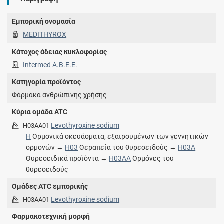
Εμπορική ονομασία
MEDITHYROX
Κάτοχος άδειας κυκλοφορίας
Intermed Α.Β.Ε.Ε.
Κατηγορία προϊόντος
Φάρμακα ανθρώπινης χρήσης
Κύρια ομάδα ATC
Levothyroxine sodium
H03AA01
H
Ορμονικά σκευάσματα, εξαιρουμένων των γεννητικών
ορμονών →
H03
Θεραπεία του θυρεοειδούς →
H03A
Θυρεοειδικά προϊόντα →
H03AA
Ορμόνες του
θυρεοειδούς
Ομάδες ATC εμπορικής
Levothyroxine sodium
H03AA01
Φαρμακοτεχνική μορφή