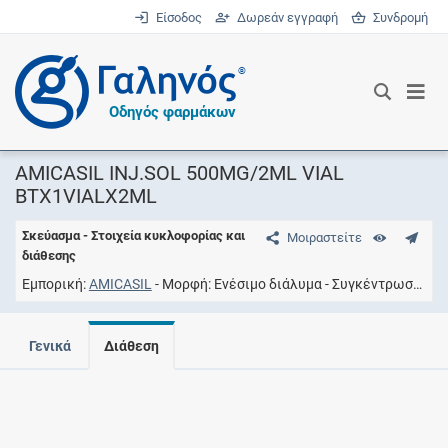
Είσοδος
Δωρεάν εγγραφή
Συνδρομή
®
Οδηγός φαρμάκων
AMICASIL INJ.SOL 500MG/2ML VIAL
BTX1VIALX2ML
Σκεύασμα - Στοιχεία κυκλοφορίας και
Μοιραστείτε
διάθεσης
Εμπορική
AMICASIL
Μορφή
Eνέσιμο διάλυμα
Συγκέντρωση
50
Γενικά
Διάθεση