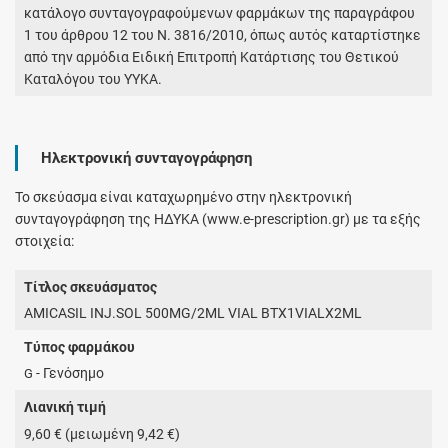
κατάλογο συνταγογραφούμενων φαρμάκων της παραγράφου
1 του άρθρου 12 του Ν. 3816/2010, όπως αυτός καταρτίστηκε
από την αρμόδια Ειδική Επιτροπή Κατάρτισης του Θετικού
Καταλόγου του ΥΥΚΑ.
Ηλεκτρονική συνταγογράφηση
Το σκεύασμα είναι καταχωρημένο στην ηλεκτρονική
συνταγογράφηση της ΗΔΥΚΑ (www.e-prescription.gr) με τα εξής
στοιχεία:
Τίτλος σκευάσματος
AMICASIL INJ.SOL 500MG/2ML VIAL BTX1VIALX2ML
Τύπος φαρμάκου
- Γενόσημο
G
Λιανική τιμή
9,60 € (μειωμένη 9,42 €)