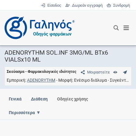
Είσοδος
Δωρεάν εγγραφή
Συνδρομή
®
Οδηγός φαρμάκων
ADENORYTHM SOL.INF 3MG/ML BTx6
VIALSx10 ML
Σκεύασμα - Φαρμακολογικές ιδιότητες
Μοιραστείτε
Εμπορική
ADENORYTHM
Μορφή
Ενέσιμο διάλυμα
Συγκέντρωση
Γενικά
Διάθεση
Οδηγίες χρήσης
Περισσότερα