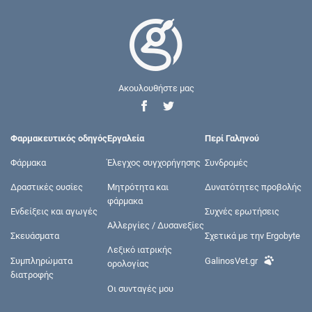
Ακουλουθήστε μας
Φαρμακευτικός οδηγός
Εργαλεία
Περί Γαληνού
Φάρμακα
Έλεγχος συγχορήγησης
Συνδρομές
Δραστικές ουσίες
Μητρότητα και
Δυνατότητες προβολής
φάρμακα
Ενδείξεις και αγωγές
Συχνές ερωτήσεις
Αλλεργίες / Δυσανεξίες
Σκευάσματα
Σχετικά με την Ergobyte
Λεξικό ιατρικής
Συμπληρώματα
GalinosVet.gr
ορολογίας
διατροφής
Οι συνταγές μου