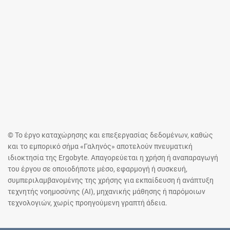
© Το έργο καταχώρησης και επεξεργασίας δεδομένων, καθώς
και το εμπορικό σήμα «Γαληνός» αποτελούν πνευματική
ιδιοκτησία της Ergobyte. Απαγορεύεται η χρήση ή αναπαραγωγή
του έργου σε οποιοδήποτε μέσο, εφαρμογή ή συσκευή,
συμπεριλαμβανομένης της χρήσης για εκπαίδευση ή ανάπτυξη
τεχνητής νοημοσύνης (AI), μηχανικής μάθησης ή παρόμοιων
τεχνολογιών, χωρίς προηγούμενη γραπτή άδεια.