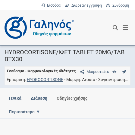
Είσοδος
Δωρεάν εγγραφή
Συνδρομή
®
Οδηγός φαρμάκων
HYDROCORTISONE/ΙΦΕΤ TABLET 20MG/TAB
ΒΤΧ30
Σκεύασμα - Φαρμακολογικές ιδιότητες
Μοιραστείτε
Εμπορική
HYDROCORTISONE
Μορφή
Δισκία
Συγκέντρωση
20M
Γενικά
Διάθεση
Οδηγίες χρήσης
Περισσότερα