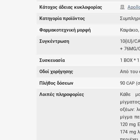
Κάτοχος άδειας κυκλοφορίας
Apoll
Κατηγορία προϊόντος
Συμπληρ
Φαρμακοτεχνική μορφή
Καψάκιο,
Συγκέντρωση
10{iU}/C
+ 76MG/C
Συσκευασία
1 BOX * 1
Οδοί χορήγησης
Από του 
Πλήθος δόσεων
90
CAP
(
Λοιπές πληροφορίες
Κάθε μα
μίγματος
οξέων: λ
μίγμα πε
120 mg Ε
174 mg λ
περιέχει 