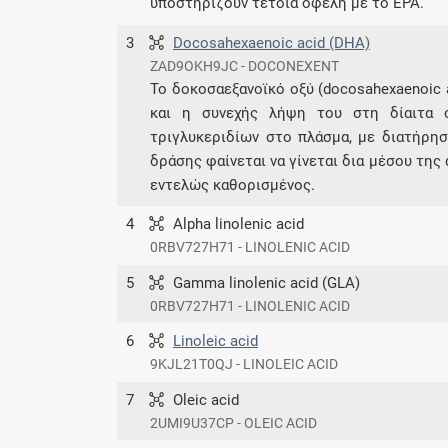
υποστηρίζουν τέτοια οφέλη με το EPA.
3
Docosahexaenoic acid (DHA)
ZAD9OKH9JC - DOCONEXENT
Το δοκοσαεξανοϊκό οξύ (docosahexaenoic 
και η συνεχής λήψη του στη δίαιτα 
τριγλυκεριδίων στο πλάσμα, με διατήρη
δράσης φαίνεται να γίνεται δια μέσου της
εντελώς καθορισμένος.
4
Alpha linolenic acid
0RBV727H71 - LINOLENIC ACID
5
Gamma linolenic acid (GLA)
0RBV727H71 - LINOLENIC ACID
6
Linoleic acid
9KJL21T0QJ - LINOLEIC ACID
7
Oleic acid
2UMI9U37CP - OLEIC ACID