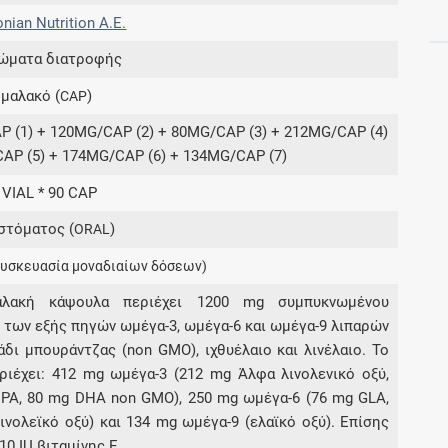
onian Nutrition A.E.
ώματα διατροφής
Συνδρομές
 μαλακό (
)
CAP
Μάθετε περισσότερα για τα οφέλη και τις
επιπλέον παροχές των συνδρομητικών
AP (1) + 120MG/CAP (2) + 80MG/CAP (3) + 212MG/CAP (4)
προγραμμάτων
AP (5) + 174MG/CAP (6) + 134MG/CAP (7)
 VIAL * 90 CAP
στόματος (
)
ORAL
Ενδείξεις και αγωγές
συσκευασία μοναδιαίων δόσεων)
Βρείτε θεραπευτικές ενδείξεις και αγωγές για
λακή κάψουλα περιέχει 1200 mg συμπυκνωμένου
νόσους, συμπτώματα και ιατρικές πράξεις
 των εξής πηγών ωμέγα-3, ωμέγα-6 και ωμέγα-9 λιπαρών
άδι μπουράντζας (non GMO), ιχθυέλαιο και λινέλαιο. Το
ριέχει: 412 mg ωμέγα-3 (212 mg Άλφα λινολενικό οξύ,
ΡΑ, 80 mg DHA non GMO), 250 mg ωμέγα-6 (76 mg GLA,
ινολεϊκό οξύ) και 134 mg ωμέγα-9 (ελαϊκό οξύ). Eπίσης
Γνωρίζατε ότι...
10 IU βιταμίνης Ε.