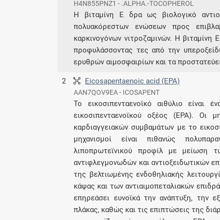
H4N855PNZ1 - .ALPHA.-TOCOPHEROL
H βιταμίνη E δρα ως βιολογικό αντιο
πολυακόρεστων ενώσεων προς επιβλα
καρκινογόνων νιτροζαμινών. Η βιταμίνη 
προφυλάσσοντας τες από την υπεροξείδ
ερυθρών αιμοσφαιρίων και τα προστατεύει
2
Eicosapentaenoic acid (EPA)
AAN7QOV9EA - ICOSAPENT
Το εικοσιπενταενοϊκό αιθύλιο είναι 
εικοσιπενταενοϊκού οξέος (EPA). Οι 
καρδιαγγειακών συμβαμάτων με το εικοσι
μηχανισμοί είναι πιθανώς πολυπαρα
λιποπρωτεϊνικού προφίλ με μείωση τω
αντιφλεγμονωδών και αντιοξειδωτικών ε
της βελτιωμένης ενδοθηλιακής λειτουργ
κάψας και των αντιαιμοπεταλιακών επιδρά
επηρεάσει ευνοϊκά την ανάπτυξη, την 
πλάκας, καθώς και τις επιπτώσεις της διάρ