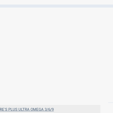
Ελέγξτε την αγωγή σας για αντενδείξεις και
αλληλεπιδράσεις μεταξύ των φαρμάκων
Οι συνταγές μου
Αποθηκεύστε τις συνταγές σας και
μοιραστείτε τις εύκολα και με ασφάλεια
Μητρότητα και φάρμακα
Ενημερωθείτε για την ασφάλεια χορήγησης
ενός φαρμάκου κατά τη διάρκεια της
εγκυμοσύνης ή του θηλασμού
RE'S PLUS ULTRA OMEGA 3/6/9