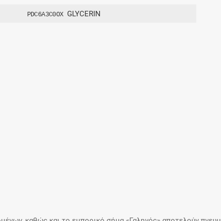
GLYCERIN
PDC6A3C0OX
μένων, καθώς και το εμπορικό σήμα «Γαληνός» αποτελούν πνευμα