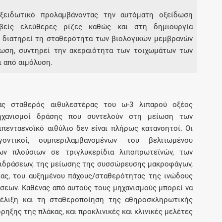
ξειδωτικό προλαμβάνοντας την αυτόματη οξείδωση
βείς ελεύθερες ρίζες καθώς και στη δημιουργία
Ε διατηρεί τη σταθερότητα των βιολογικών μεμβρανών
ωση, συντηρεί την ακεραιότητα των τοιχωμάτων των
 από αιμόλυση.
ένας σταθερός αιθυλεστέρας του ω-3 λιπαρού οξέος
μηχανισμοί δράσης που συντελούν στη μείωση των
πενταενοϊκό αιθύλιο δεν είναι πλήρως κατανοητοί. Οι
γοντικοί, συμπεριλαμβανομένων του βελτιωμένου
ν πλούσιων σε τριγλυκερίδια λιποπρωτεϊνών, των
πιδράσεων, της μείωσης της συσσώρευσης μακροφάγων,
ίας, του αυξημένου πάχους/σταθερότητας της ινώδους
σεων. Καθένας από αυτούς τους μηχανισμούς μπορεί να
εξέλιξη και τη σταθεροποίηση της αθηροσκληρωτικής
ρηξης της πλάκας, και προκλινικές και κλινικές μελέτες