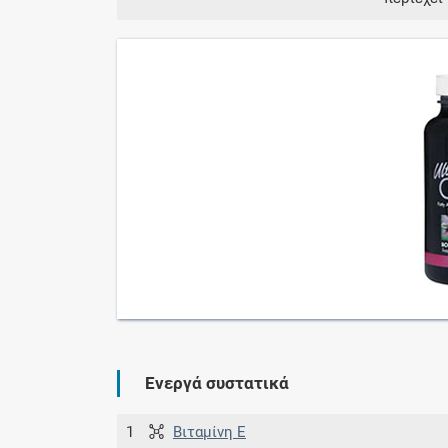
Ενεργά συστατικά
1
Βιταμίνη E