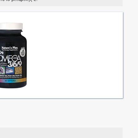
Μοιραζόμαστε μαζί σας γεγονότα της
πορείας του Galinos.gr από το 2011 μέχρι
σήμερα