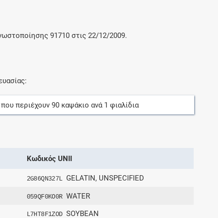
γνωστοποίησης 91710 στις 22/12/2009.
ευασίας:
, που περιέχουν
90
καψάκιο
ανά
1
φιαλίδια
Κωδικός UNII
GELATIN, UNSPECIFIED
2G86QN327L
WATER
059QF0KO0R
SOYBEAN
L7HT8F1ZOD