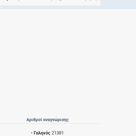
Μητρότητα
και φάρμακα
Αριθμοί αναγνώρισης
•
Γαληνός
21381