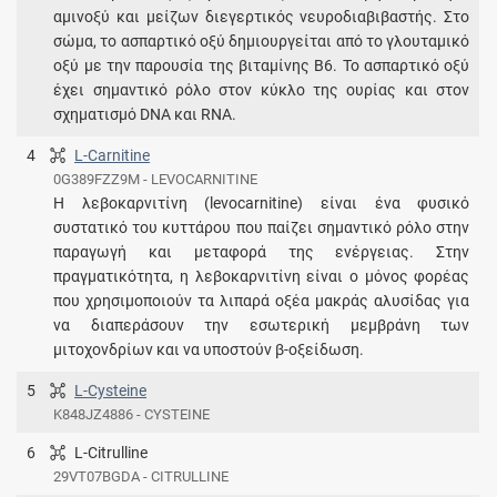
αμινοξύ και μείζων διεγερτικός νευροδιαβιβαστής. Στο
σώμα, το ασπαρτικό οξύ δημιουργείται από το γλουταμικό
οξύ με την παρουσία της βιταμίνης Β6. Το ασπαρτικό οξύ
έχει σημαντικό ρόλο στον κύκλο της ουρίας και στον
σχηματισμό DNA και RNA.
4
L-Carnitine
0G389FZZ9M - LEVOCARNITINE
Η λεβοκαρνιτίνη (levocarnitine) είναι ένα φυσικό
συστατικό του κυττάρου που παίζει σημαντικό ρόλο στην
παραγωγή και μεταφορά της ενέργειας. Στην
πραγματικότητα, η λεβοκαρνιτίνη είναι ο μόνος φορέας
που χρησιμοποιούν τα λιπαρά οξέα μακράς αλυσίδας για
να διαπεράσουν την εσωτερική μεμβράνη των
μιτοχονδρίων και να υποστούν β-οξείδωση.
5
L-Cysteine
K848JZ4886 - CYSTEINE
6
L-Citrulline
29VT07BGDA - CITRULLINE