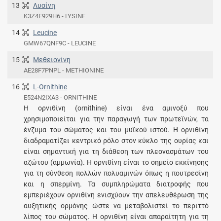
13
Λυσίνη
K3Z4F929H6 - LYSINE
14
Leucine
GMW67QNF9C - LEUCINE
15
Μεθειονίνη
AE28F7PNPL - METHIONINE
16
L-Ornithine
E524N2IXA3 - ORNITHINE
Η ορνιθίνη (ornithine) είναι ένα αμινοξύ που
χρησιμοποιείται για την παραγωγή των πρωτεϊνών, τα
ένζυμα του σώματος και του μυϊκού ιστού. Η ορνιθίνη
διαδραματίζει κεντρικό ρόλο στον κύκλο της ουρίας και
είναι σημαντική για τη διάθεση των πλεονασμάτων του
αζώτου (αμμωνία). Η ορνιθίνη είναι το σημείο εκκίνησης
για τη σύνθεση πολλών πολυαμινών όπως η πουτρεσίνη
και η σπερμίνη. Τα συμπληρώματα διατροφής που
εμπεριέχουν ορνιθίνη ενισχύουν την απελευθέρωση της
αυξητικής ορμόνης ώστε να μεταβολιστεί το περιττό
λίπος του σώματος. Η ορνιθίνη είναι απαραίτητη για τη