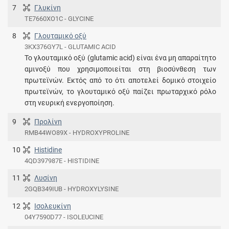
7
Γλυκίνη
TE7660XO1C - GLYCINE
8
Γλουταμικό οξύ
3KX376GY7L - GLUTAMIC ACID
Το γλουταμικό οξύ (glutamic acid) είναι ένα μη απαραίτητο
αμινοξύ που χρησιμοποιείται στη βιοσύνθεση των
πρωτεϊνών. Εκτός από το ότι αποτελεί δομικό στοιχείο
πρωτεϊνών, το γλουταμικό οξύ παίζει πρωταρχικό ρόλο
στη νευρική ενεργοποίηση.
9
Προλίνη
RMB44WO89X - HYDROXYPROLINE
10
Histidine
4QD397987E - HISTIDINE
11
Λυσίνη
2GQB349IUB - HYDROXYLYSINE
12
Ισολευκίνη
04Y7590D77 - ISOLEUCINE