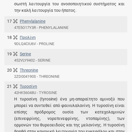
σωστή λειτουργία του ανοσοποιητικού συστήματος και
την καλή λειτουργία του ήπατος.
17
Phenylalanine
47E5O17Y3R - PHENYLALANINE
18
Προλίνη
9DLQ4CIU6V - PROLINE
19
Serine
452VLY9402 - SERINE
20
Threonine
2ZD004190S - THREONINE
21
Τυροσίνη
42HK56048U - TYROSINE
Η τυροσίνη (tyrosine) ένα μη-απαραίτητο αμινοξύ που
μπορεί να συντεθεί από φαινυλαλανίνη. Η τυροσίνη είναι
επίσης πρόδρομος ουσία των κατεχολαμινών
(επινεφρίνης, νορεπινεφρίνης, ντοπαμίνης), των
ορμονών του θυρεοειδούς και της μελανίνης. Η τυροσίνη
βοηθά στην κανονική λειτουργία του εγκεφάλου και στην