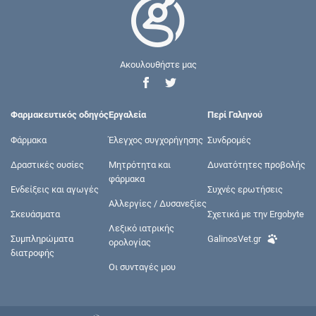
Ακουλουθήστε μας
Φαρμακευτικός οδηγός
Εργαλεία
Περί Γαληνού
Φάρμακα
Έλεγχος συγχορήγησης
Συνδρομές
Δραστικές ουσίες
Μητρότητα και
Δυνατότητες προβολής
φάρμακα
Ενδείξεις και αγωγές
Συχνές ερωτήσεις
Αλλεργίες / Δυσανεξίες
Σκευάσματα
Σχετικά με την Ergobyte
Λεξικό ιατρικής
Συμπληρώματα
GalinosVet.gr
ορολογίας
διατροφής
Οι συνταγές μου