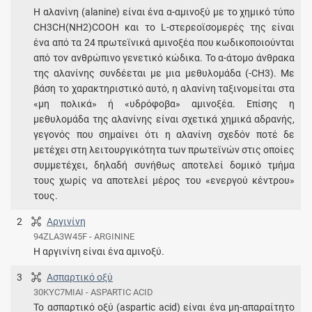
Η αλανίνη (alanine) είναι ένα α-αμινοξύ με το χημικό τύπο
CH3CH(NH2)COOH και το L-στερεοϊσομερές της είναι
ένα από τα 24 πρωτεϊνικά αμινοξέα που κωδικοποιούνται
από τον ανθρώπινο γενετικό κώδικα. Το α-άτομο άνθρακα
της αλανίνης συνδέεται με μια μεθυλομάδα (-CH3). Με
βάση το χαρακτηριστικό αυτό, η αλανίνη ταξινομείται στα
«μη πολικά» ή «υδρόφοβα» αμινοξέα. Επίσης η
μεθυλομάδα της αλανίνης είναι σχετικά χημικά αδρανής,
γεγονός που σημαίνει ότι η αλανίνη σχεδόν ποτέ δε
μετέχει στη λειτουργικότητα των πρωτεϊνών στις οποίες
συμμετέχει, δηλαδή συνήθως αποτελεί δομικό τμήμα
τους χωρίς να αποτελεί μέρος του «ενεργού κέντρου»
τους.
2
Αργινίνη
94ZLA3W45F - ARGININE
Η αργινίνη είναι ένα αμινοξύ.
3
Ασπαρτικό οξύ
30KYC7MIAI - ASPARTIC ACID
Το ασπαρτικό οξύ (aspartic acid) είναι ένα μη-απαραίτητο