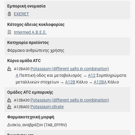
Εμπορική ονομασία
EXERET
Κάτοχος άδειας κυκλοφορίας
Intermed Α.Β.Ε.Ε.
Κατηγορία προϊόντος
Φάρμακα ανθρώπινης χρήσης
Κύρια ομάδα ATC
Potassium (different salts in combination)
A12BA30
A
Πεπτική οδός και μεταβολισμός →
A12
Συμπληρώματα
μεταλλικών στοχείων →
A12B
Kάλιο →
A12BA
Kάλιο
Ομάδες ATC εμπορικής
Potassium (different salts in combination)
A12BA30
Potassium citrate
A12BA02
Φαρμακοτεχνική μορφή
Δισκίο, αναβράζον (
)
TAB_EFFRV