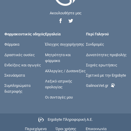
Ακουλουθήστε μας
Φαρμακευτικός οδηγός
Εργαλεία
Περί Γαληνού
Φάρμακα
Έλεγχος συγχορήγησης
Συνδρομές
Δραστικές ουσίες
Μητρότητα και
Δυνατότητες προβολής
φάρμακα
Ενδείξεις και αγωγές
Συχνές ερωτήσεις
Αλλεργίες / Δυσανεξίες
Σκευάσματα
Σχετικά με την Ergobyte
Λεξικό ιατρικής
Συμπληρώματα
GalinosVet.gr
ορολογίας
διατροφής
Οι συνταγές μου
Ergobyte Πληροφορική Α.Ε.
Περιεχόμενα
Όροι χρήσης
Επικοινωνία