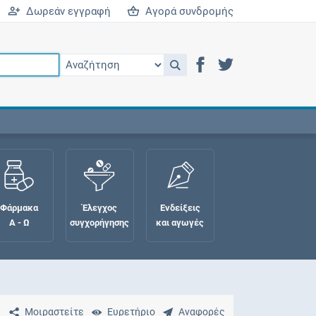
Δωρεάν εγγραφή
Αγορά συνδρομής
Φάρμακα
Έλεγχος
Ενδείξεις
Α - Ω
συγχορήγησης
και αγωγές
Μοιραστείτε
Ευρετήριο
Αναφορές