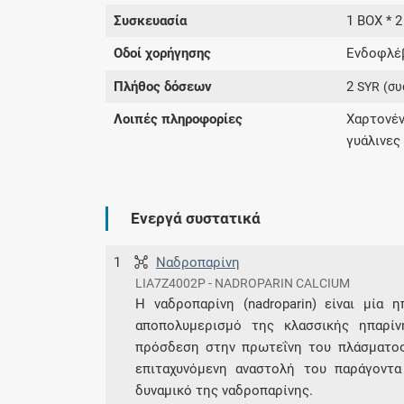
Συσκευασία
1 BOX * 2
Οδοί χορήγησης
Ενδοφλέβ
Πλήθος δόσεων
2
SYR
(συ
Λοιπές πληροφορίες
Χαρτονέ
γυάλινες
Ενεργά συστατικά
1
Ναδροπαρίνη
LIA7Z4002P - NADROPARIN CALCIUM
Η ναδροπαρίνη (nadroparin) είναι μία
αποπολυμερισμό της κλασσικής ηπαρίν
πρόσδεση στην πρωτεΐνη του πλάσματος α
επιταχυνόμενη αναστολή του παράγοντ
δυναμικό της ναδροπαρίνης.