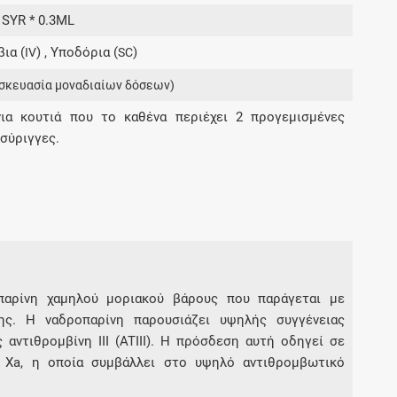
Μοιραζόμαστε μαζί σας γεγονότα της
 SYR * 0.3ML
πορείας του Galinos.gr από το 2011 μέχρι
ια (
) , Υποδόρια (
)
σήμερα
IV
SC
σκευασία μοναδιαίων δόσεων)
νια κουτιά που το καθένα περιέχει 2 προγεμισμένες
 σύριγγες.
 ηπαρίνη χαμηλού μοριακού βάρους που παράγεται με
ης. Η ναδροπαρίνη παρουσιάζει υψηλής συγγένειας
ντιθρομβίνη ΙΙΙ (ATIII). Η πρόσδεση αυτή οδηγεί σε
α Xa, η οποία συμβάλλει στο υψηλό αντιθρομβωτικό