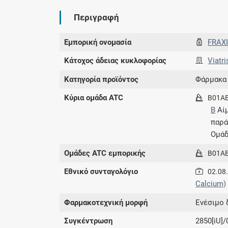
Περιγραφή
Εμπορική ονομασία
FRAX
Κάτοχος άδειας κυκλοφορίας
Viatri
Κατηγορία προϊόντος
Φάρμακα
Κύρια ομάδα ATC
B01A
B
Αίμ
παρ
Ομάδ
Ομάδες ATC εμπορικής
B01A
Εθνικό συνταγολόγιο
02.08
Calcium)
Φαρμακοτεχνική μορφή
Eνέσιμο 
Συγκέντρωση
2850[iU]