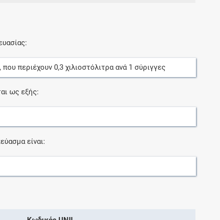
ευασίας:
, που περιέχουν
0,3
χιλιοστόλιτρα
ανά
1
σύριγγες
αι ως εξής:
εύασμα είναι:
Κωδικός UNII