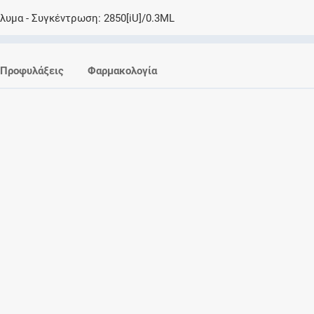
Ελέγξτε την αγωγή σας για αντενδείξεις και
άλυμα
Συγκέντρωση
2850[iU]/0.3ML
αλληλεπιδράσεις μεταξύ των φαρμάκων
Προφυλάξεις
Φαρμακολογία
Οι συνταγές μου
Αποθηκεύστε τις συνταγές σας και
μοιραστείτε τις εύκολα και με ασφάλεια
Μητρότητα και φάρμακα
Ενημερωθείτε για την ασφάλεια χορήγησης
ενός φαρμάκου κατά τη διάρκεια της
εγκυμοσύνης ή του θηλασμού