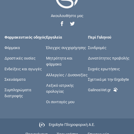
Ακουλουθήστε μας
Φαρμακευτικός οδηγός
Εργαλεία
Περί Γαληνού
Φάρμακα
Έλεγχος συγχορήγησης
Συνδρομές
Δραστικές ουσίες
Μητρότητα και
Δυνατότητες προβολής
φάρμακα
Ενδείξεις και αγωγές
Συχνές ερωτήσεις
Αλλεργίες / Δυσανεξίες
Σκευάσματα
Σχετικά με την Ergobyte
Λεξικό ιατρικής
Συμπληρώματα
GalinosVet.gr
ορολογίας
διατροφής
Οι συνταγές μου
Ergobyte Πληροφορική Α.Ε.