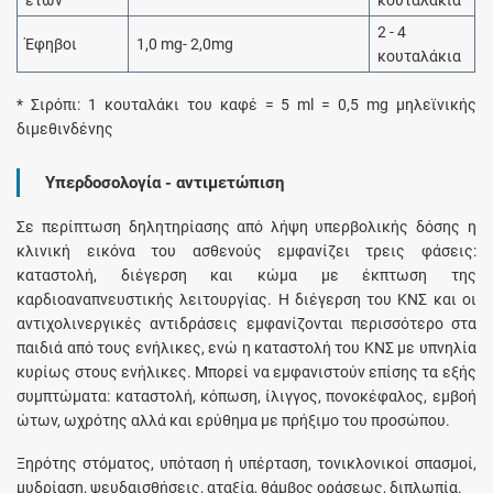
ετών
κουταλάκια
2 - 4
Έφηβοι
1,0 mg- 2,0mg
κουταλάκια
* Σιρόπι: 1 κουταλάκι του καφέ = 5 ml = 0,5 mg μηλεϊνικής
διμεθινδένης
Υπερδοσολογία - αντιμετώπιση
Σε περίπτωση δηλητηρίασης από λήψη υπερβολικής δόσης η
κλινική εικόνα του ασθενούς εμφανίζει τρεις φάσεις:
καταστολή, διέγερση και κώμα με έκπτωση της
καρδιοαναπνευστικής λειτουργίας. Η διέγερση του ΚΝΣ και οι
αντιχολινεργικές αντιδράσεις εμφανίζονται περισσότερο στα
παιδιά από τους ενήλικες, ενώ η καταστολή του ΚΝΣ με υπνηλία
κυρίως στους ενήλικες. Μπορεί να εμφανιστούν επίσης τα εξής
συμπτώματα: καταστολή, κόπωση, ίλιγγος, πονοκέφαλος, εμβοή
ώτων, ωχρότης αλλά και ερύθημα με πρήξιμο του προσώπου.
Ξηρότης στόματος, υπόταση ή υπέρταση, τονικλονικοί σπασμοί,
μυδρίαση, ψευδαισθήσεις, αταξία, θάμβος οράσεως, διπλωπία.