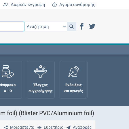
Δωρεάν εγγραφή
Αγορά συνδρομής
Φάρμακα
Έλεγχος
Ενδείξεις
Α - Ω
συγχορήγησης
και αγωγές
oil) (Blister PVC/Aluminium foil)
Μοιραστείτε
Ευρετήριο
Αναφορές