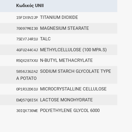
Κωδικός UNII
TITANIUM DIOXIDE
15FIX9V2JP
MAGNESIUM STEARATE
70097M6I30
TALC
7SEV7J4R1U
METHYLCELLULOSE (100 MPA.S)
4GFU244C4J
N-BUTYL METHACRYLATE
R5QX287XXU
SODIUM STARCH GLYCOLATE TYPE
5856J3G2A2
A POTATO
MICROCRYSTALLINE CELLULOSE
OP1R32D61U
LACTOSE MONOHYDRATE
EWQ57Q8I5X
POLYETHYLENE GLYCOL 6000
30IQX730WE