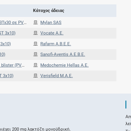
Κάτοχος άδειας
ium foil blister
Mylan SAS
ST 3x10)
Vocate Α.Ε.
3x10)
Rafarm Α.Β.Ε.Ε.
10)
Sanofi-Aventis Α.Ε.Β.Ε.
PVC/PVDC-Alu)
Medochemie Hellas Α.Ε.
T 3x10)
Verisfield Μ.Α.Ε.
Am
λε
ριέχει 200 mg λακτόζη μονοϋδρική.