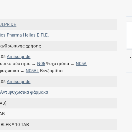
Συνδρομές
ULPRIDE
Μάθετε περισσότερα για τα οφέλη και τις
ics Pharma Hellas Ε.Π.Ε.
επιπλέον παροχές των συνδρομητικών
προγραμμάτων
 ανθρώπινης χρήσης
Amisulpride
L05
υρικό σύστημα →
N05
Ψυχοτρόπα →
N05A
ιψυχωσικά →
N05AL
Βενζαμίδια
Ενδείξεις και αγωγές
Amisulpride
L05
Βρείτε θεραπευτικές ενδείξεις και αγωγές για
Αντιψυχωσικά φάρμακα
νόσους, συμπτώματα και ιατρικές πράξεις
)
TAB
AB
 BLPK * 10 TAB
Γνωρίζατε ότι...