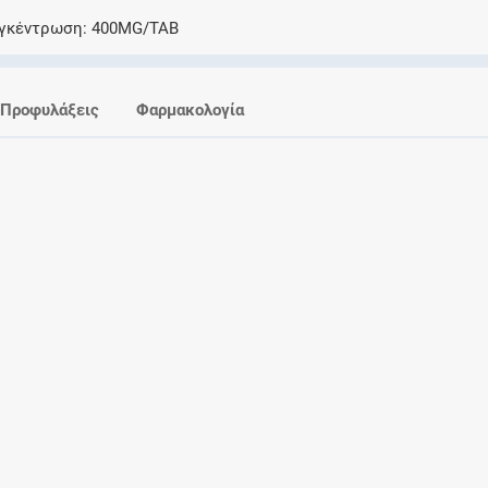
Ελέγξτε την αγωγή σας για αντενδείξεις και
γκέντρωση
400MG/TAB
αλληλεπιδράσεις μεταξύ των φαρμάκων
Προφυλάξεις
Φαρμακολογία
Οι συνταγές μου
Αποθηκεύστε τις συνταγές σας και
μοιραστείτε τις εύκολα και με ασφάλεια
Μητρότητα και φάρμακα
Ενημερωθείτε για την ασφάλεια χορήγησης
ενός φαρμάκου κατά τη διάρκεια της
εγκυμοσύνης ή του θηλασμού