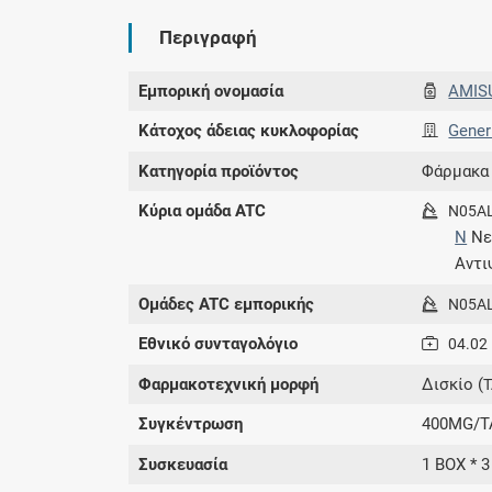
Περιγραφή
Εμπορική ονομασία
AMIS
Κάτοχος άδειας κυκλοφορίας
Gener
Κατηγορία προϊόντος
Φάρμακα
Κύρια ομάδα ATC
N05A
N
Νε
Αντ
Ομάδες ATC εμπορικής
N05A
Εθνικό συνταγολόγιο
04.02
Φαρμακοτεχνική μορφή
Δισκίο (
Συγκέντρωση
400MG/T
Συσκευασία
1 BOX * 3