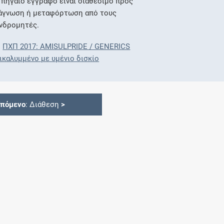
 πηγαίο έγγραφο είναι διαθέσιμο προς
άγνωση ή μεταφόρτωση από τους
νδρομητές.
ΠΧΠ 2017: AMISULPRIDE / GENERICS
ικαλυμμένο με υμένιο δισκίο
Επόμενο
: Διάθεση
>