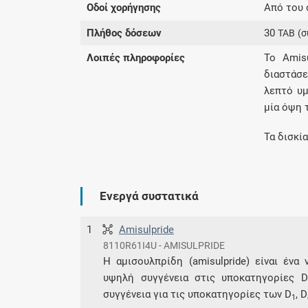
Οδοί χορήγησης
Από του 
Πλήθος δόσεων
30
TAB
(σ
Λοιπές πληροφορίες
To Amisu
διαστάσ
λεπτό υμ
μία όψη 
Τα δισκί
Ενεργά συστατικά
1
Amisulpride
8110R61I4U - AMISULPRIDE
Η αμισουλπρίδη (amisulpride) είναι ένα
υψηλή συγγένεια στις υποκατηγορίες D
συγγένεια για τις υποκατηγορίες των D
, D
1