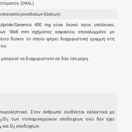
στόματος (
)
ORAL
Μοιραζόμαστε μαζί σας γεγονότα της
πορείας του Galinos.gr από το 2011 μέχρι
υσκευασία μοναδιαίων δόσεων)
σήμερα
lpride/Generics 400 mg είναι λευκό προς υπόλευκο,
εων 18x8 mm σχήματος καψακίου, επικαλυμμένο με
ένιο δισκίο το οποίο φέρει διαχωριστική γραμμή στη
του.
α μπορούν να διαχωριστούν σε δύο ίσα μέρη.
 νευροληπτικό. Στον άνθρωπο συνδέεται εκλεκτικά με
/D
των ντοπαμινεργικών υποδοχέων, ενώ δεν έχει
2
3
και D
υποδοχέων.
4
5