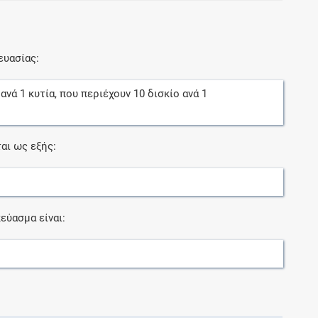
ευασίας:
ανά
1
κυτία
, που περιέχουν
10
δισκίο
ανά
1
αι ως εξής:
εύασμα είναι: