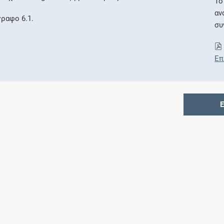
Το
αν
γραφο 6.1.
συ
Επ