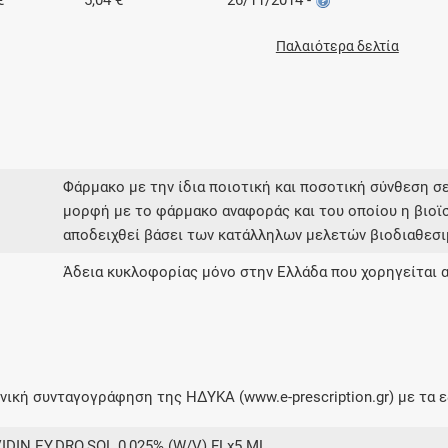
€
5,04 €
26/11/2014 -
Παλαιότερα δελτία
Φάρμακο με την ίδια ποιοτική και ποσοτική σύνθεση σε
μορφή με το φάρμακο αναφοράς και του οποίου η βιοϊ
αποδειχθεί βάσει των κατάλληλων μελετών βιοδιαθεσι
Άδεια κυκλοφορίας μόνο στην Ελλάδα που χορηγείται 
ική συνταγογράφηση της ΗΔΥΚΑ (www.e-prescription.gr) με τα ε
IDIN EY.DRO.SOL 0,025% (W/V) FLx5 ML