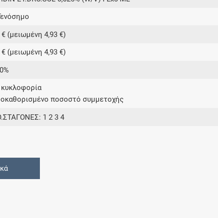
Γενόσημο
 € (μειωμένη 4,93 €)
 € (μειωμένη 4,93 €)
00%
ε κυκλοφορία
ροκαθορισμένο ποσοστό συμμετοχής
.ΣΤΑΓΟΝΕΣ: 1 2 3 4
ικά