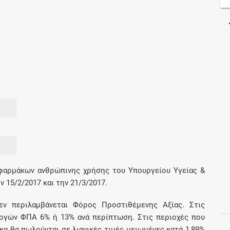
Μοιραζόμαστε μαζί σας γεγονότα της
πορείας του Galinos.gr από το 2011 μέχρι
σήμερα
 φαρμάκων ανθρώπινης χρήσης του Υπουργείου Υγείας &
15/2/2017 και την 21/3/2017.
εν περιλαμβάνεται Φόρος Προστιθέμενης Αξίας. Στις
αλογών ΦΠΑ 6% ή 13% ανά περίπτωση. Στις περιοχές που
α θα πωλούνται σε λιανικές τιμές μειωμένες κατά 1,89%