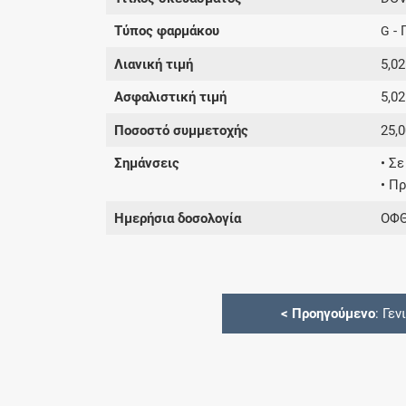
Τύπος φαρμάκου
- 
G
Λιανική τιμή
5,02
Ασφαλιστική τιμή
5,02
Ποσοστό συμμετοχής
25,
Σημάνσεις
• Σ
• Π
Ημερήσια δοσολογία
ΟΦΘ
<
Προηγούμενο
: Γεν