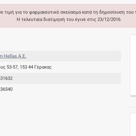
σε τιμή για το φαρμακευτικό σκεύασμα κατά τη δημοσίευση του
Συνδρομές
Η τελευταία διατίμησή του έγινε στις 23/12/2016
Μάθετε περισσότερα για τα οφέλη και τις
επιπλέον παροχές των συνδρομητικών
προγραμμάτων
m Hellas Α.Ε.
υς 53-57, 153 44 Γέρακας
Ενδείξεις και αγωγές
831632
836540
Βρείτε θεραπευτικές ενδείξεις και αγωγές για
νόσους, συμπτώματα και ιατρικές πράξεις
Γνωρίζατε ότι...