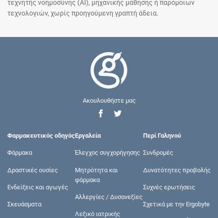
τεχνητής νοημοσύνης (AI), μηχανικής μάθησης ή παρόμοιων
τεχνολογιών, χωρίς προηγούμενη γραπτή άδεια.
Ακουλουθήστε μας
Φαρμακευτικός οδηγός
Εργαλεία
Περί Γαληνού
Φάρμακα
Έλεγχος συγχορήγησης
Συνδρομές
Δραστικές ουσίες
Μητρότητα και
Δυνατότητες προβολής
φάρμακα
Ενδείξεις και αγωγές
Συχνές ερωτήσεις
Αλλεργίες / Δυσανεξίες
Σκευάσματα
Σχετικά με την Ergobyte
Λεξικό ιατρικής