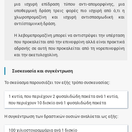
μια ισχυρή επίδραση τύπου αντι-απομορφίνης, μια
υποθερμική δράση τρεις φορές πιο ισχυρή από ό,τι η
χλωροπρομαζίνη και ισχυρή αντισπασμωδική και
αντιϊσταμινική δράση.
Η λεβομεπρομαζίνη μπορεί να αντιστρέψει την υπέρταση
που προκαλείται από την επινεφρίνη αλλά είναι πρακτικά
αδρανής σε αυτή που προκαλείται από τη νορεπινεφρίνη
και την ακετυλοχολίνη.
Συσκευασία και συγκέντρωση
Το σκεύασμα παρουσιάζει τον εξής τρόπο συσκευασίας:
1
κυτία
, που περιέχουν
2
φυσαλιδώδη πακέτα
ανά
1
κυτία
,
που περιέχουν
10
δισκίο
ανά
1
φυσαλιδώδη πακέτα
Η συγκέντρωση των δραστικών ουσιών αναλύεται ως εξής:
100
χιλιοστογραμμάρια
ανά
1
δισκίο