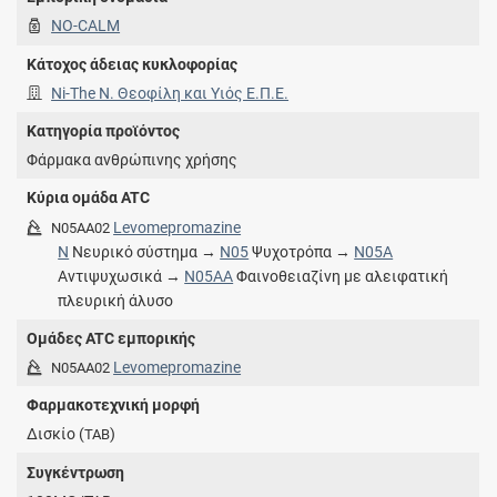
NO-CALM
Κάτοχος άδειας κυκλοφορίας
Ni-The Ν. Θεοφίλη και Υιός Ε.Π.Ε.
Κατηγορία προϊόντος
Φάρμακα ανθρώπινης χρήσης
Κύρια ομάδα ATC
Levomepromazine
N05AA02
N
Νευρικό σύστημα →
N05
Ψυχοτρόπα →
N05A
Αντιψυχωσικά →
N05AA
Φαινοθειαζίνη με αλειφατική
πλευρική άλυσο
Ομάδες ATC εμπορικής
Levomepromazine
N05AA02
Φαρμακοτεχνική μορφή
Δισκίο (
)
TAB
Συγκέντρωση