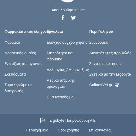
Ακουλουθήστε μας
Φαρμακευτικός οδηγός
Εργαλεία
Περί Γαληνού
Φάρμακα
Έλεγχος συγχορήγησης
Συνδρομές
Δραστικές ουσίες
Μητρότητα και
Δυνατότητες προβολής
φάρμακα
Ενδείξεις και αγωγές
Συχνές ερωτήσεις
Αλλεργίες / Δυσανεξίες
Σκευάσματα
Σχετικά με την Ergobyte
Λεξικό ιατρικής
Συμπληρώματα
GalinosVet.gr
ορολογίας
διατροφής
Οι συνταγές μου
Ergobyte Πληροφορική Α.Ε.
Περιεχόμενα
Όροι χρήσης
Επικοινωνία