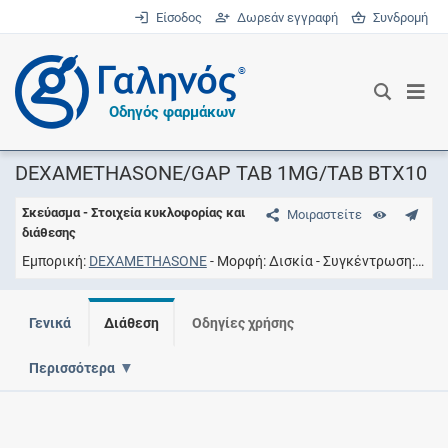
Είσοδος
Δωρεάν εγγραφή
Συνδρομή
®
Οδηγός φαρμάκων
DEXAMETHASONE/GAP TAB 1MG/TAB ΒΤΧ10
Σκεύασμα - Στοιχεία κυκλοφορίας και
Μοιραστείτε
διάθεσης
Εμπορική
DEXAMETHASONE
Μορφή
Δισκία
Συγκέντρωση
1MG
Γενικά
Διάθεση
Οδηγίες χρήσης
Περισσότερα