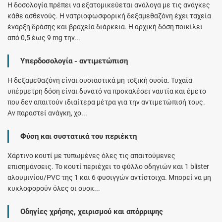
Η δοσολογία πρέπει να εξατομικεύεται ανάλογα με τις ανάγκες
κάθε ασθενούς. Η νατριοφωσφορική δεξαμεθαζόνη έχει ταχεία
έναρξη δράσης και βραχεία διάρκεια. Η αρχική δόση ποικίλει
από 0,5 έως 9 mg την...
Υπερδοσολογία - αντιμετώπιση
Η δεξαμεθαζόνη είναι ουσιαστικά μη τοξική ουσία. Τυχαία
υπέρμετρη δόση είναι δυνατό να προκαλέσει ναυτία και έμετο
που δεν απαιτούν ιδιαίτερα μέτρα για την αντιμετώπισή τους.
Αν παραστεί ανάγκη, χο...
Φύση και συστατικά του περιέκτη
Χάρτινο κουτί με τυπωμένες όλες τις απαιτούμενες
επισημάνσεις. Το κουτί περιέχει το φύλλο οδηγιών και 1 blister
αλουμινίου/PVC της 1 και 6 φυσιγγών αντίστοιχα. Μπορεί να μη
κυκλοφορούν όλες οι συσκ...
Οδηγίες χρήσης, χειρισμού και απόρριψης