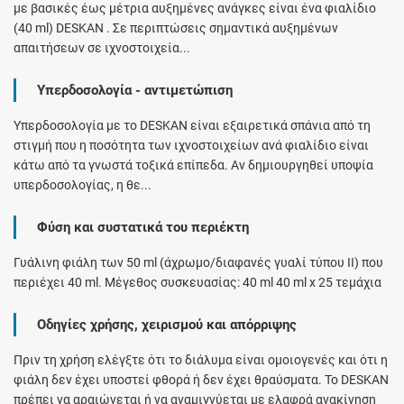
με βασικές έως μέτρια αυξημένες ανάγκες είναι ένα φιαλίδιο
(40 ml) DESKAN . Σε περιπτώσεις σημαντικά αυξημένων
απαιτήσεων σε ιχνοστοιχεία...
Υπερδοσολογία - αντιμετώπιση
Υπερδοσολογία με το DESKAN είναι εξαιρετικά σπάνια από τη
στιγμή που η ποσότητα των ιχνοστοιχείων ανά φιαλίδιο είναι
κάτω από τα γνωστά τοξικά επίπεδα. Αν δημιουργηθεί υποψία
υπερδοσολογίας, η θε...
Φύση και συστατικά του περιέκτη
Γυάλινη φιάλη των 50 ml (άχρωμο/διαφανές γυαλί τύπου ΙΙ) που
περιέχει 40 ml. Μέγεθος συσκευασίας: 40 ml 40 ml x 25 τεμάχια
Οδηγίες χρήσης, χειρισμού και απόρριψης
Πριν τη χρήση ελέγξτε ότι το διάλυμα είναι ομοιογενές και ότι η
φιάλη δεν έχει υποστεί φθορά ή δεν έχει θραύσματα. Το DESKAN
πρέπει να αραιώνεται ή να αναμιγνύεται με ελαφρά ανακίνηση