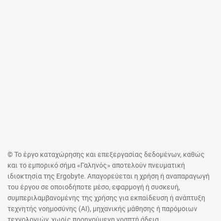
© Το έργο καταχώρησης και επεξεργασίας δεδομένων, καθώς
και το εμπορικό σήμα «Γαληνός» αποτελούν πνευματική
ιδιοκτησία της Ergobyte. Απαγορεύεται η χρήση ή αναπαραγωγή
του έργου σε οποιοδήποτε μέσο, εφαρμογή ή συσκευή,
συμπεριλαμβανομένης της χρήσης για εκπαίδευση ή ανάπτυξη
τεχνητής νοημοσύνης (AI), μηχανικής μάθησης ή παρόμοιων
τεχνολογιών, χωρίς προηγούμενη γραπτή άδεια.