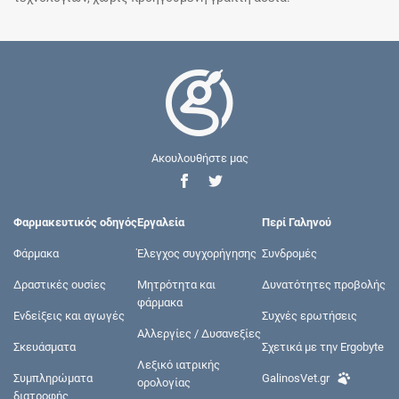
Ακουλουθήστε μας
Φαρμακευτικός οδηγός
Εργαλεία
Περί Γαληνού
Φάρμακα
Έλεγχος συγχορήγησης
Συνδρομές
Δραστικές ουσίες
Μητρότητα και
Δυνατότητες προβολής
φάρμακα
Ενδείξεις και αγωγές
Συχνές ερωτήσεις
Αλλεργίες / Δυσανεξίες
Σκευάσματα
Σχετικά με την Ergobyte
Λεξικό ιατρικής
Συμπληρώματα
GalinosVet.gr
ορολογίας
διατροφής