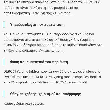
επιθυμητά επίπεδα σακχάρου στο αίμα. Η δόση του DEROCTYL
πρέπει να είναι η ελάχιστη, που μπορεί να είναι
αποτελεσματική. Η αγωγή αρχίζει και παρ...
Υπερδοσολογία - αντιμετώπιση
Σημεία και συμπτώματα Οξεία υπερδοσολογία καθώς και
μακροχρόνια αγωγή με πολύ υψηλή δόση γλιβενκλαμίδης
πιθανόν να οδηγήσει σε σοβαρή, παρατεταμένη, επικίνδυνη για
τη ζωή υπογλυκαιμία. Αντιμετώπιση...
Φύση και συστατικά του περιέκτη
DEROCTYL 5mg tablets: κουτιά των 30 δισκίων σε blisters από
PVC/Aluminium Foil. DEROCTYL 7,5mg mod. r. capsules: κουτιά
των 20 καψουλών σε blisters από PVC/Aluminium Foil.
Οδηγίες χρήσης, χειρισμού και απόρριψης
Καμία ειδική υποχρέωση.