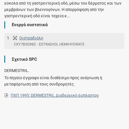
εύκολα από τη γαστρεντερική οδό, μέσω του δέρματος και των
μεμβράνων των βλεννογόνων. Η απορρόφηση από την
γαστρεντερική οδό είναι ταχεία κ...
Ενεργά συστατικά
1
Οιστραδιόλη
CXY7B3Q98Z - ESTRADIOL HEMIHYDRATE
Σχετικό SPC
DERMESTRIL.
Το πηγαίο έγγραφο είναι διαθέσιμο προς ανάγνωση ή
μεταφόρτωση από τους συνδρομητές.
ΠΧΠ 1995: DERMESTRIL Διαδερμικό έμπλαστρο