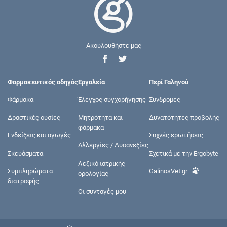
Ακουλουθήστε μας
Φαρμακευτικός οδηγός
Εργαλεία
Περί Γαληνού
Φάρμακα
Έλεγχος συγχορήγησης
Συνδρομές
Δραστικές ουσίες
Μητρότητα και
Δυνατότητες προβολής
φάρμακα
Ενδείξεις και αγωγές
Συχνές ερωτήσεις
Αλλεργίες / Δυσανεξίες
Σκευάσματα
Σχετικά με την Ergobyte
Λεξικό ιατρικής
Συμπληρώματα
GalinosVet.gr
ορολογίας
διατροφής
Οι συνταγές μου