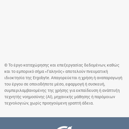
© Το έργο καταχώρησης και επεξεργασίας δεδομένων, καθώς
και το εμπορικό σήμα «Γαληνός» αποτελούν πνευματική
ιδιοκτησία της Ergobyte. Απαγορεύεται η χρήση ή αναπαραγωγή
του έργου σε οποιοδήποτε μέσο, εφαρμογή ή συσκευή,
συμπεριλαμβανομένης της χρήσης για εκπαίδευση ή ανάπτυξη
τεχνητής νοημοσύνης (AI), μηχανικής μάθησης ή παρόμοιων
τεχνολογιών, χωρίς προηγούμενη γραπτή άδεια.