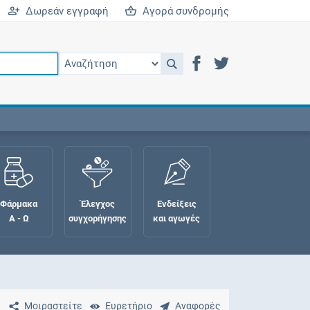
Δωρεάν εγγραφή
Αγορά συνδρομής
Φάρμακα
Έλεγχος
Ενδείξεις
Α - Ω
συγχορήγησης
και αγωγές
Μοιραστείτε
Ευρετήριο
Αναφορές