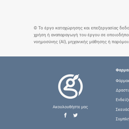
© Το έργο καταχώρησης και επεξεργασίας δεδο
χρήση ή αναπαραγωγή του έργου σε οποιοδήποτ
νοημοσύνης (AI), μηχανικής μάθησης ή παρόμο
Φαρμακ
Φάρμα
Δραστι
Ενδείξ
Ακουλουθήστε μας
Σκευά
Συμπλ