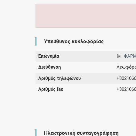
Υπεύθυνος κυκλοφορίας
Επωνυμία
ΦΑΡΜ
Διεύθυνση
Λεωφόρος
Αριθμός τηλεφώνου
+302106
Αριθμός fax
+302106
Ηλεκτρονική συνταγογράφηση