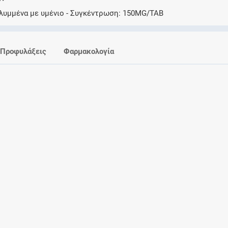
Ελέγξτε την αγωγή σας για αντενδείξεις και
λυμμένα με υμένιο
Συγκέντρωση
150MG/TAB
αλληλεπιδράσεις μεταξύ των φαρμάκων
Προφυλάξεις
Φαρμακολογία
Οι συνταγές μου
Αποθηκεύστε τις συνταγές σας και
μοιραστείτε τις εύκολα και με ασφάλεια
Μητρότητα και φάρμακα
Ενημερωθείτε για την ασφάλεια χορήγησης
ενός φαρμάκου κατά τη διάρκεια της
εγκυμοσύνης ή του θηλασμού