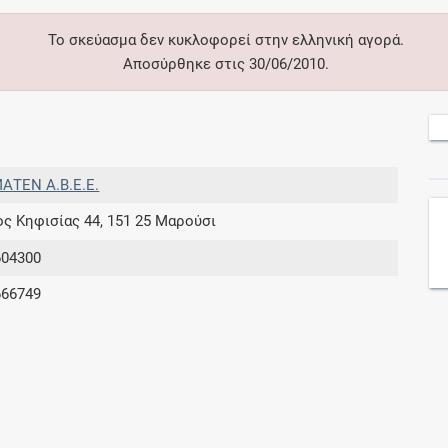
Το σκεύασμα δεν κυκλοφορεί στην ελληνική αγορά.
Συνδρομές
Αποσύρθηκε στις 30/06/2010.
Μάθετε περισσότερα για τα οφέλη και τις
επιπλέον παροχές των συνδρομητικών
προγραμμάτων
ΑΤΕΝ Α.Β.Ε.Ε.
 Κηφισίας 44, 151 25 Μαρούσι
Ενδείξεις και αγωγές
604300
666749
Βρείτε θεραπευτικές ενδείξεις και αγωγές για
νόσους, συμπτώματα και ιατρικές πράξεις
Γνωρίζατε ότι...