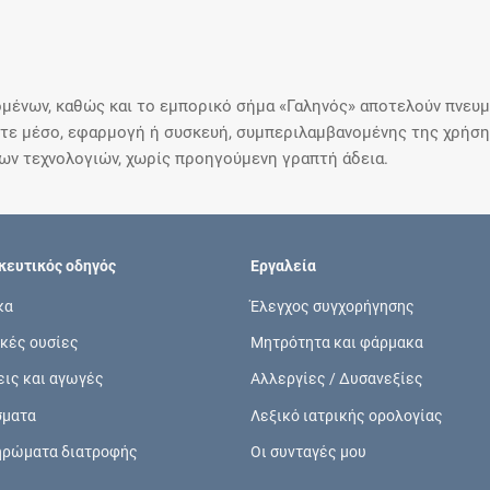
μένων, καθώς και το εμπορικό σήμα «Γαληνός» αποτελούν πνευμα
ε μέσο, εφαρμογή ή συσκευή, συμπεριλαμβανομένης της χρήσης
ιων τεχνολογιών, χωρίς προηγούμενη γραπτή άδεια.
ευτικός οδηγός
Εργαλεία
κα
Έλεγχος συγχορήγησης
κές ουσίες
Μητρότητα και φάρμακα
εις και αγωγές
Αλλεργίες / Δυσανεξίες
σματα
Λεξικό ιατρικής ορολογίας
ηρώματα διατροφής
Οι συνταγές μου