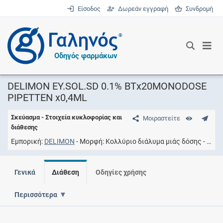
Είσοδος
Δωρεάν εγγραφή
Συνδρομή
®
Οδηγός φαρμάκων
DELIMON EY.SOL.SD 0.1% ΒΤx20MONODOSE
PIPETTEN x0,4ML
Σκεύασμα - Στοιχεία κυκλοφορίας και
Μοιραστείτε
διάθεσης
Εμπορική
DELIMON
Μορφή
Kολλύριο διάλυμα μιάς δόσης
Συγκ
Γενικά
Διάθεση
Οδηγίες χρήσης
Περισσότερα