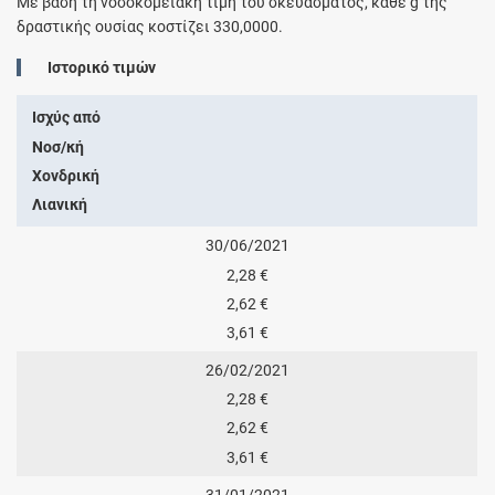
Με βάση τη νοσοκομειακή τιμή του σκευάσματος, κάθε
g
της
δραστικής ουσίας κοστίζει
330,0000
.
Ιστορικό τιμών
Ισχύς από
Νοσ/κή
Χονδρική
Λιανική
30/06/2021
2,28 €
2,62 €
3,61 €
26/02/2021
2,28 €
2,62 €
3,61 €
31/01/2021