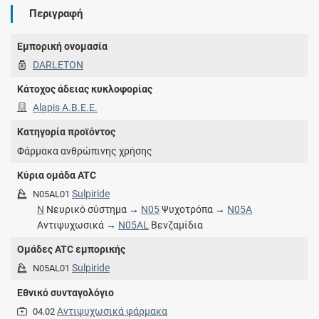
Περιγραφή
Εμπορική ονομασία
DARLETON
Κάτοχος άδειας κυκλοφορίας
Alapis A.B.E.E.
Κατηγορία προϊόντος
Φάρμακα ανθρώπινης χρήσης
Κύρια ομάδα ATC
Sulpiride
N05AL01
N
Νευρικό σύστημα →
N05
Ψυχοτρόπα →
N05A
Αντιψυχωσικά →
N05AL
Βενζαμίδια
Ομάδες ATC εμπορικής
Sulpiride
N05AL01
Εθνικό συνταγολόγιο
Αντιψυχωσικά φάρμακα
04.02