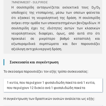
7MNE9M8287 - SULPIRIDE
Η σουλπιρίδη ανταγωνίζεται εκλεκτικά τους D
/D
2
3
υποδοχείς της ντοπαμίνης, μέσω των οποίων φαίνεται
ότι εξασκεί τη νευροληπτική της δράση. Η σουλπιρίδη
ανήκει στην ομάδα των υποκατεστημένων βενζαμιδίων. Η
σουλπιρίδη έχει τις ιδιότητες αυτών των κλασικών
νευροληπτικών, διαφέρει, όμως, από αυτά στο ότι
προκαλεί σε μικρότερο βαθμό καταστολή και
εξωπυραμιδικά συμπτώματα και δεν παρουσιάζει
αξιόλογη αντιχολινεργική δράση.
Συσκευασία και συγκέντρωση
Το σκεύασμα παρουσιάζει τον εξής τρόπο συσκευασίας:
1
κυτία
, που περιέχουν
1
φυσαλιδώδη πακέτα
ανά
1
κυτία
,
που περιέχουν
12
δισκίο
ανά
1
φυσαλιδώδη πακέτα
Η συγκέντρωση των δραστικών ουσιών αναλύεται ως εξής: