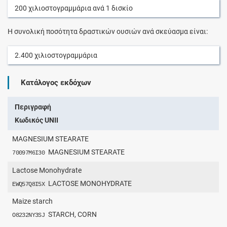
200
χιλιοστογραμμάρια
ανά
1
δισκίο
Η συνολική ποσότητα δραστικών ουσιών ανά σκεύασμα είναι:
2.400
χιλιοστογραμμάρια
Κατάλογος εκδόχων
Περιγραφή
Κωδικός UNII
MAGNESIUM STEARATE
MAGNESIUM STEARATE
70097M6I30
Lactose Monohydrate
LACTOSE MONOHYDRATE
EWQ57Q8I5X
Maize starch
STARCH, CORN
O8232NY3SJ