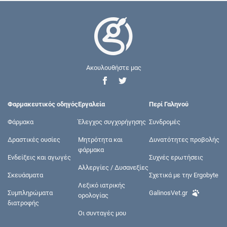
Ακουλουθήστε μας
Φαρμακευτικός οδηγός
Εργαλεία
Περί Γαληνού
Φάρμακα
Έλεγχος συγχορήγησης
Συνδρομές
Δραστικές ουσίες
Μητρότητα και
Δυνατότητες προβολής
φάρμακα
Ενδείξεις και αγωγές
Συχνές ερωτήσεις
Αλλεργίες / Δυσανεξίες
Σκευάσματα
Σχετικά με την Ergobyte
Λεξικό ιατρικής
Συμπληρώματα
GalinosVet.gr
ορολογίας
διατροφής
Οι συνταγές μου